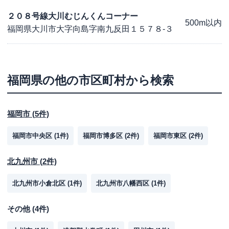
２０８号線大川むじんくんコーナー
500m以内
福岡県大川市大字向島字南九反田１５７８-３
福岡県
の他の市区町村から検索
福岡市
(
5
件)
福岡市中央区
(
1
件)
福岡市博多区
(
2
件)
福岡市東区
(
2
件)
北九州市
(
2
件)
北九州市小倉北区
(
1
件)
北九州市八幡西区
(
1
件)
その他
(
4
件)