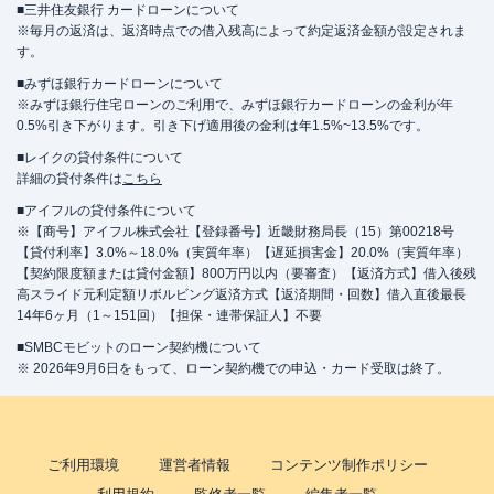
■三井住友銀行 カードローンについて
※毎月の返済は、返済時点での借入残高によって約定返済金額が設定されま
す。
■みずほ銀行カードローンについて
※みずほ銀行住宅ローンのご利用で、みずほ銀行カードローンの金利が年
0.5%引き下がります。引き下げ適用後の金利は年1.5%~13.5%です。
■レイクの貸付条件について
詳細の貸付条件は
こちら
■アイフルの貸付条件について
※【商号】アイフル株式会社【登録番号】近畿財務局長（15）第00218号
【貸付利率】3.0%～18.0%（実質年率）【遅延損害金】20.0%（実質年率）
【契約限度額または貸付金額】800万円以内（要審査）【返済方式】借入後残
高スライド元利定額リボルビング返済方式【返済期間・回数】借入直後最長
14年6ヶ月（1～151回）【担保・連帯保証人】不要
■SMBCモビットのローン契約機について
※ 2026年9月6日をもって、ローン契約機での申込・カード受取は終了。
ご利用環境
運営者情報
コンテンツ制作ポリシー