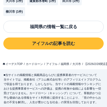
大川市
(
1
件)
遠賀郡水巻町
(
1
件)
田川市
(
1
件)
柳川市
(
1
件)
福岡県
の情報一覧に戻る
アイフル
の記事を読む
イーデスTOP
カードローン
アイフル
福岡県
大川市
【2026/2/2
■当サイトの掲載情報と掲載商品ならびに提携事業者のサービスについて
当サイトでは、掲載各社（アコム株式会社等）のアフィリエイトプログラム
で収益を得ております。しかしながら、当サイトの掲載情報やランキングに
おける提携事業者サービスへの評価は、提携の有無や金銭による影響を一切
受けておりません。カードローン（キャッシング）について、客観的かつ公
平な価値のある情報をサイト利用者に提供することにより、「世の中からお
金の不安を解消し、人生が豊かになる社会」の実現を目指しております。