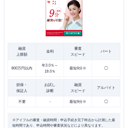
融資
審査
金利
パート
上限額
スピード
年3.0％～
800万円以内
最短9分※
◯
18.0％
担保・
お試し
融資
アルバイト
保証人
診断
スピード
不要
-
最短9分※
◯
※アイフルの審査・融資時間：申込手続き完了時点から計測した最
短時間であり、申込時間や審査状況などにより異なります。