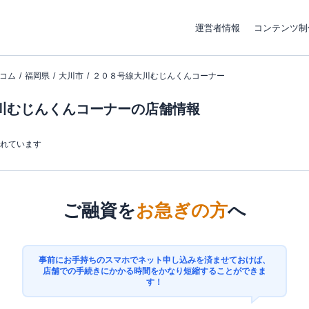
運営者情報
コンテンツ制
コム
福岡県
大川市
２０８号線大川むじんくんコーナー
川むじんくんコーナーの店舗情報
まれています
ご融資を
お急ぎの方
へ
事前にお手持ちのスマホでネット申し込みを済ませておけば、
店舗での手続きにかかる時間をかなり短縮することができま
す！