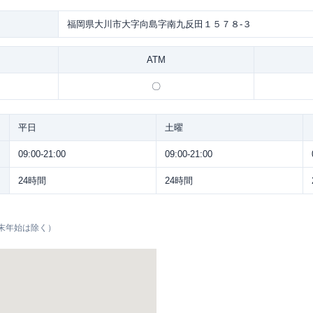
福岡県大川市大字向島字南九反田１５７８-３
ATM
〇
平日
土曜
09:00-21:00
09:00-21:00
24時間
24時間
末年始は除く）