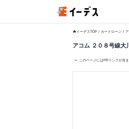
イーデスTOP
カードローン
ア
アコム ２０８号線大
このページにはPRリンクが含