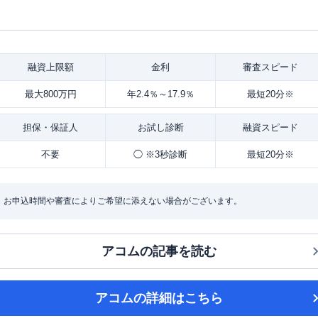
融資
上限額
金利
審査
スピード
最大800万円
年2.4％～17.9％
最短20分※
担保・
保証人
お試し
診断
融資
スピード
不要
◯ ※3秒診断
最短20分※
：お申込時間や審査によりご希望に添えない場合がございます。
アコム
の記事を読む
アコム
の詳細はこちら