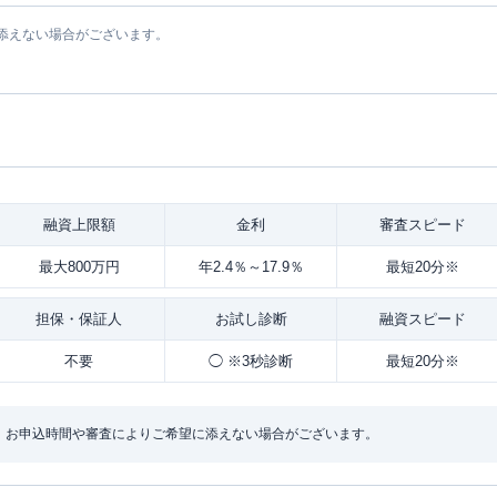
添えない場合がございます。
融資
上限額
金利
審査
スピード
最大800万円
年2.4％～17.9％
最短20分※
担保・
保証人
お試し
診断
融資
スピード
不要
◯ ※3秒診断
最短20分※
：お申込時間や審査によりご希望に添えない場合がございます。