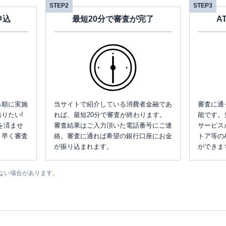
STEP2
STEP3
申込
最短20分で審査が完了
A
み順に実施
当サイトで紹介している消費者金融であ
審査に通
りたい!
れば、最短20分で審査が終わります。
能です。
を済ませ
審査結果はご入力頂いた電話番号にご連
サービス
、早く審査
絡。審査に通れば希望の銀行口座にお金
トア等の
が振り込まれます。
ができま
ない場合があります。