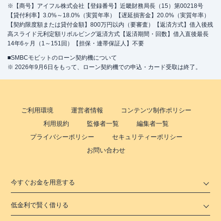
※【商号】アイフル株式会社【登録番号】近畿財務局長（15）第00218号
【貸付利率】3.0%～18.0%（実質年率）【遅延損害金】20.0%（実質年率）
【契約限度額または貸付金額】800万円以内（要審査）【返済方式】借入後残
高スライド元利定額リボルビング返済方式【返済期間・回数】借入直後最長
14年6ヶ月（1～151回）【担保・連帯保証人】不要
■SMBCモビットのローン契約機について
※ 2026年9月6日をもって、ローン契約機での申込・カード受取は終了。
ご利用環境
運営者情報
コンテンツ制作ポリシー
利用規約
監修者一覧
編集者一覧
プライバシーポリシー
セキュリティーポリシー
お問い合わせ
今すぐお金を用意する
低金利で賢く借りる