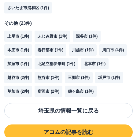
さいたま市浦和区
(
1
件)
その他
(
23
件)
上尾市
(
1
件)
ふじみ野市
(
1
件)
深谷市
(
1
件)
本庄市
(
1
件)
春日部市
(
1
件)
川越市
(
1
件)
川口市
(
4
件)
加須市
(
1
件)
北足立郡伊奈町
(
1
件)
北本市
(
1
件)
越谷市
(
2
件)
熊谷市
(
1
件)
三郷市
(
1
件)
坂戸市
(
1
件)
草加市
(
2
件)
所沢市
(
2
件)
鶴ヶ島市
(
1
件)
埼玉県
の情報一覧に戻る
アコム
の記事を読む