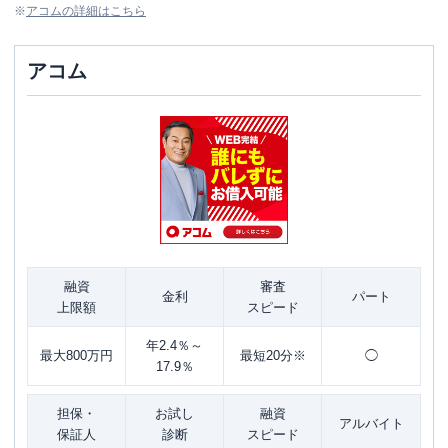
※
アコム
の詳細はこちら
アコム
融資
審査
金利
パート
上限額
スピード
年2.4％～
最大800万円
最短20分※
◯
17.9％
担保・
お試し
融資
アルバイト
保証人
診断
スピード