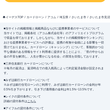
イーデスTOP
カードローン
アコム
埼玉県
さいたま市
さいたま市見沼
■当サイトの掲載情報と掲載商品ならびに提携事業者のサービスについて
当サイトでは、掲載各社（アコム株式会社等）のアフィリエイトプログラム
で収益を得ております。しかしながら、当サイトの掲載情報やランキングに
おける提携事業者サービスへの評価は、提携の有無や金銭による影響を一切
受けておりません。カードローン（キャッシング）について、客観的かつ公
平な価値のある情報をサイト利用者に提供することにより、「世の中からお
金の不安を解消し、人生が豊かになる社会」の実現を目指しております。
■三井住友銀行 カードローンについて
※毎月の返済は、返済時点での借入残高によって約定返済金額が設定されま
す。
■みずほ銀行カードローンについて
※みずほ銀行住宅ローンのご利用で、みずほ銀行カードローンの金利が年
0.5%引き下がります。引き下げ適用後の金利は年1.5%~13.5%です。
■レイクの貸付条件について
詳細の貸付条件は
こちら
■アイフルの貸付条件について