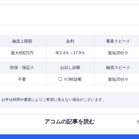
融資
上限額
金利
審査
スピード
最大800万円
年2.4％～17.9％
最短20分※
担保・
保証人
お試し
診断
融資
スピード
不要
◯ ※3秒診断
最短20分※
：お申込時間や審査によりご希望に添えない場合がございます。
アコム
の記事を読む