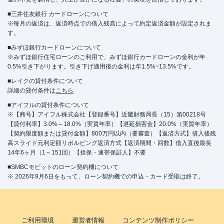
■三井住友銀行 カードローンについて
※毎月の返済は、返済時点での借入残高によって約定返済金額が設定されま
す。
■みずほ銀行カードローンについて
※みずほ銀行住宅ローンのご利用で、みずほ銀行カードローンの金利が年
0.5%引き下がります。引き下げ適用後の金利は年1.5%~13.5%です。
■レイクの貸付条件について
詳細の貸付条件は
こちら
■アイフルの貸付条件について
※【商号】アイフル株式会社【登録番号】近畿財務局長（15）第00218号
【貸付利率】3.0%～18.0%（実質年率）【遅延損害金】20.0%（実質年率）
【契約限度額または貸付金額】800万円以内（要審査）【返済方式】借入後残
高スライド元利定額リボルビング返済方式【返済期間・回数】借入直後最長
14年6ヶ月（1～151回）【担保・連帯保証人】不要
■SMBCモビットのローン契約機について
※ 2026年9月6日をもって、ローン契約機での申込・カード受取は終了。
ご利用環境
運営者情報
コンテンツ制作ポリシー