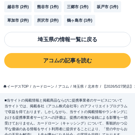
越谷市
(
2
件)
熊谷市
(
1
件)
三郷市
(
1
件)
坂戸市
(
1
件)
草加市
(
2
件)
所沢市
(
2
件)
鶴ヶ島市
(
1
件)
埼玉県
の情報一覧に戻る
アコム
の記事を読む
イーデスTOP
カードローン
アコム
埼玉県
北本市
【2026/5/27
■当サイトの掲載情報と掲載商品ならびに提携事業者のサービスについて
当サイトでは、掲載各社（アコム株式会社等）のアフィリエイトプログラム
で収益を得ております。しかしながら、当サイトの掲載情報やランキングに
おける提携事業者サービスへの評価は、提携の有無や金銭による影響を一切
受けておりません。カードローン（キャッシング）について、客観的かつ公
平な価値のある情報をサイト利用者に提供することにより、「世の中からお
金の不安を解消し、人生が豊かになる社会」の実現を目指しております。