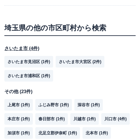
埼玉県
の他の市区町村から検索
さいたま市
(
4
件)
さいたま市見沼区
(
1
件)
さいたま市大宮区
(
2
件)
さいたま市浦和区
(
1
件)
その他
(
23
件)
上尾市
(
1
件)
ふじみ野市
(
1
件)
深谷市
(
1
件)
本庄市
(
1
件)
春日部市
(
1
件)
川越市
(
1
件)
川口市
(
4
件)
加須市
(
1
件)
北足立郡伊奈町
(
1
件)
北本市
(
1
件)