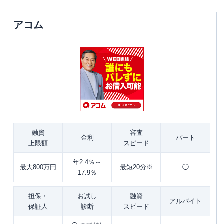
アコム
融資
審査
金利
パート
上限額
スピード
年2.4％～
最大800万円
最短20分※
◯
17.9％
担保・
お試し
融資
アルバイト
保証人
診断
スピード