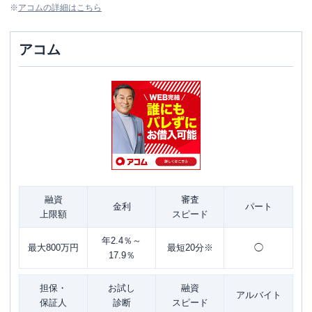
※
アコム
の詳細はこちら
アコム
融資
審査
金利
パート
上限額
スピード
年2.4％～
最大800万円
最短20分※
◯
17.9％
担保・
お試し
融資
アルバイト
保証人
診断
スピード