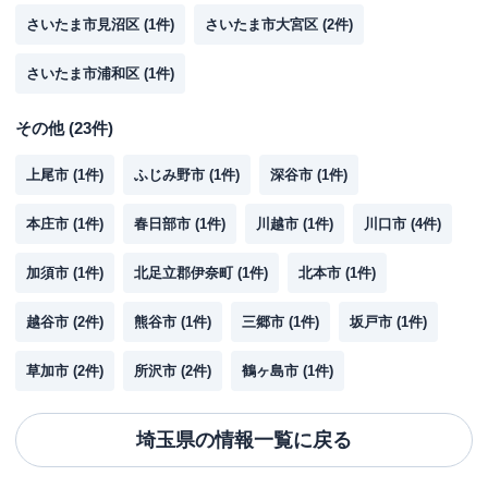
さいたま市見沼区
(
1
件)
さいたま市大宮区
(
2
件)
さいたま市浦和区
(
1
件)
その他
(
23
件)
上尾市
(
1
件)
ふじみ野市
(
1
件)
深谷市
(
1
件)
本庄市
(
1
件)
春日部市
(
1
件)
川越市
(
1
件)
川口市
(
4
件)
加須市
(
1
件)
北足立郡伊奈町
(
1
件)
北本市
(
1
件)
越谷市
(
2
件)
熊谷市
(
1
件)
三郷市
(
1
件)
坂戸市
(
1
件)
草加市
(
2
件)
所沢市
(
2
件)
鶴ヶ島市
(
1
件)
埼玉県
の情報一覧に戻る