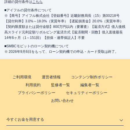
詳細の貸付条件は
こちら
■アイフルの貸付条件について
※【商号】アイフル株式会社【登録番号】近畿財務局長（15）第00218号
【貸付利率】3.0%～18.0%（実質年率）【遅延損害金】20.0%（実質年率）
【契約限度額または貸付金額】800万円以内（要審査）【返済方式】借入後残
高スライド元利定額リボルビング返済方式【返済期間・回数】借入直後最長
14年6ヶ月（1～151回）【担保・連帯保証人】不要
■SMBCモビットのローン契約機について
※ 2026年9月6日をもって、ローン契約機での申込・カード受取は終了。
ご利用環境
運営者情報
コンテンツ制作ポリシー
利用規約
監修者一覧
編集者一覧
プライバシーポリシー
セキュリティーポリシー
お問い合わせ
今すぐお金を用意する