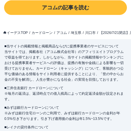
アコム
の記事を読む
イーデスTOP
カードローン
アコム
埼玉県
川口市
【2026/7/21
■当サイトの掲載情報と掲載商品ならびに提携事業者のサービスについて
当サイトでは、掲載各社（アコム株式会社等）のアフィリエイトプログラム
で収益を得ております。しかしながら、当サイトの掲載情報やランキングに
おける提携事業者サービスへの評価は、提携の有無や金銭による影響を一切
受けておりません。カードローン（キャッシング）について、客観的かつ公
平な価値のある情報をサイト利用者に提供することにより、「世の中からお
金の不安を解消し、人生が豊かになる社会」の実現を目指しております。
■三井住友銀行 カードローンについて
※毎月の返済は、返済時点での借入残高によって約定返済金額が設定されま
す。
■みずほ銀行カードローンについて
※みずほ銀行住宅ローンのご利用で、みずほ銀行カードローンの金利が年
0.5%引き下がります。引き下げ適用後の金利は年1.5%~13.5%です。
■レイクの貸付条件について