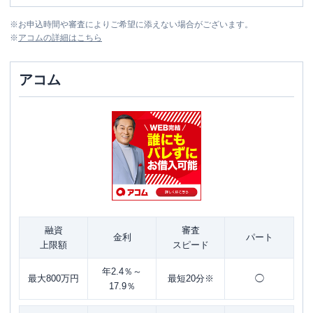
※
お申込時間や審査によりご希望に添えない場合がございます。
※
アコム
の詳細はこちら
アコム
融資
審査
金利
パート
上限額
スピード
年2.4％～
最大800万円
最短20分※
◯
17.9％