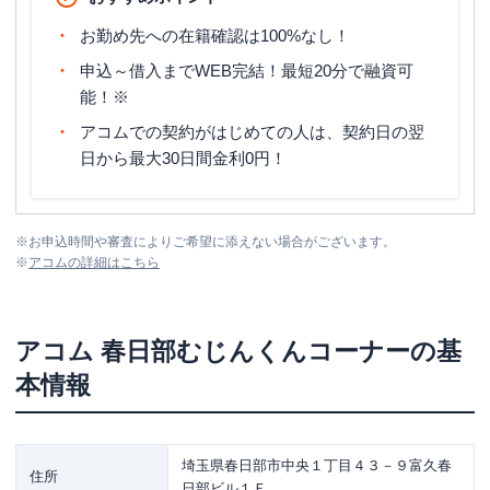
お勤め先への在籍確認は100%なし！
申込～借入までWEB完結！最短20分で融資可
能！※
アコムでの契約がはじめての人は、契約日の翌
日から最大30日間金利0円！
※
お申込時間や審査によりご希望に添えない場合がございます。
※
アコム
の詳細はこちら
アコム
春日部むじんくんコーナー
の基
本情報
埼玉県春日部市中央１丁目４３－９富久春
住所
日部ビル１Ｆ