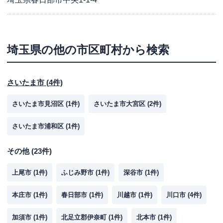
埼玉県
の他の市区町村から検索
さいたま市
(
4
件)
さいたま市見沼区
(
1
件)
さいたま市大宮区
(
2
件)
さいたま市浦和区
(
1
件)
その他
(
23
件)
上尾市
(
1
件)
ふじみ野市
(
1
件)
深谷市
(
1
件)
本庄市
(
1
件)
春日部市
(
1
件)
川越市
(
1
件)
川口市
(
4
件)
加須市
(
1
件)
北足立郡伊奈町
(
1
件)
北本市
(
1
件)