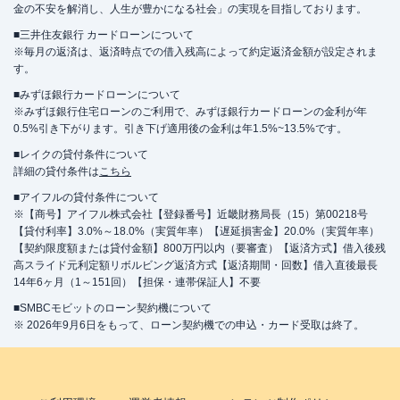
金の不安を解消し、人生が豊かになる社会」の実現を目指しております。
■三井住友銀行 カードローンについて
※毎月の返済は、返済時点での借入残高によって約定返済金額が設定されま
す。
■みずほ銀行カードローンについて
※みずほ銀行住宅ローンのご利用で、みずほ銀行カードローンの金利が年
0.5%引き下がります。引き下げ適用後の金利は年1.5%~13.5%です。
■レイクの貸付条件について
詳細の貸付条件は
こちら
■アイフルの貸付条件について
※【商号】アイフル株式会社【登録番号】近畿財務局長（15）第00218号
【貸付利率】3.0%～18.0%（実質年率）【遅延損害金】20.0%（実質年率）
【契約限度額または貸付金額】800万円以内（要審査）【返済方式】借入後残
高スライド元利定額リボルビング返済方式【返済期間・回数】借入直後最長
14年6ヶ月（1～151回）【担保・連帯保証人】不要
■SMBCモビットのローン契約機について
※ 2026年9月6日をもって、ローン契約機での申込・カード受取は終了。