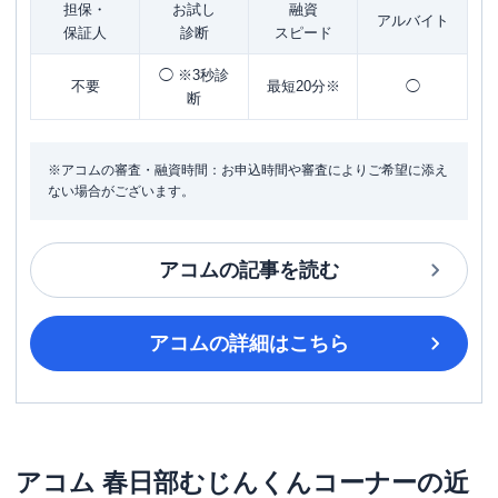
担保・
お試し
融資
アルバイト
保証人
診断
スピード
◯ ※3秒診
不要
最短20分※
◯
断
※アコムの審査・融資時間：お申込時間や審査によりご希望に添え
ない場合がございます。
アコム
の記事を読む
アコム
の詳細はこちら
アコム
春日部むじんくんコーナー
の近