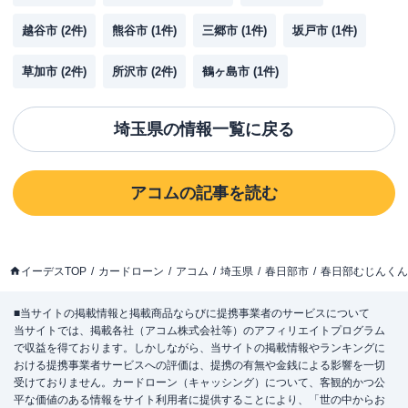
越谷市
(
2
件)
熊谷市
(
1
件)
三郷市
(
1
件)
坂戸市
(
1
件)
草加市
(
2
件)
所沢市
(
2
件)
鶴ヶ島市
(
1
件)
埼玉県
の情報一覧に戻る
アコム
の記事を読む
イーデスTOP
カードローン
アコム
埼玉県
春日部市
春日部むじんくん
■当サイトの掲載情報と掲載商品ならびに提携事業者のサービスについて
当サイトでは、掲載各社（アコム株式会社等）のアフィリエイトプログラム
で収益を得ております。しかしながら、当サイトの掲載情報やランキングに
おける提携事業者サービスへの評価は、提携の有無や金銭による影響を一切
受けておりません。カードローン（キャッシング）について、客観的かつ公
平な価値のある情報をサイト利用者に提供することにより、「世の中からお