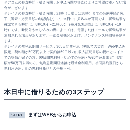
※
アコムの審査時間・融資時間：お申込時間や審査によりご希望に添えない場
合がございます。
※
レイクの審査時間・融資時間：21時（日曜日は18時）までの契約手続き完
了（審査・必要書類の確認含む）で、当日中に振込みが可能です。審査結果を
確認できる時間は、8時10分〜21時50分（毎月第3日曜日は、8時10分〜19
時）です。時間外や申し込み内容によっては、電話またはメールで審査結果が
通知される場合があります。一部金融機関および、メンテナンス時間等を除き
ます。
※
レイクの無利息期間サービス：365日間無利息（初めての契約・Web申込み
限定）契約額が50万円以上で契約後59日以内に収入証明書類の提出とレイク
での登録が完了の方。60日間無利息（初めての契約・Web申込み限定）契約
額が50万円未満の方。無利息期間経過後は通常金利適用。初回契約翌日から
無利息適用。他の無利息商品との併用不可。
本日中に借りるための3ステップ
まずはWEBからお申込
STEP1