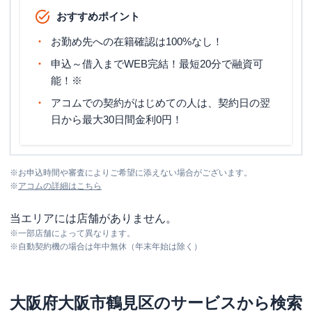
おすすめポイント
お勤め先への在籍確認は100%なし！
申込～借入までWEB完結！最短20分で融資可
能！※
アコムでの契約がはじめての人は、契約日の翌
日から最大30日間金利0円！
※
お申込時間や審査によりご希望に添えない場合がございます。
※
アコム
の詳細はこちら
当エリアには店舗がありません。
※
一部店舗によって異なります。
※
自動契約機の場合は年中無休（年末年始は除く）
大阪府
大阪市鶴見区
のサービスから検索