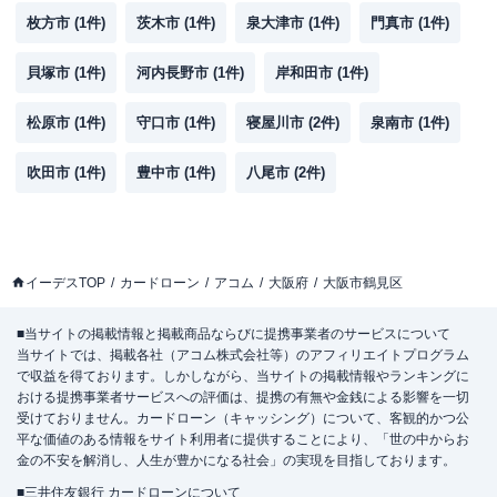
枚方市
(
1
件)
茨木市
(
1
件)
泉大津市
(
1
件)
門真市
(
1
件)
貝塚市
(
1
件)
河内長野市
(
1
件)
岸和田市
(
1
件)
松原市
(
1
件)
守口市
(
1
件)
寝屋川市
(
2
件)
泉南市
(
1
件)
吹田市
(
1
件)
豊中市
(
1
件)
八尾市
(
2
件)
イーデスTOP
カードローン
アコム
大阪府
大阪市鶴見区
■当サイトの掲載情報と掲載商品ならびに提携事業者のサービスについて
当サイトでは、掲載各社（アコム株式会社等）のアフィリエイトプログラム
で収益を得ております。しかしながら、当サイトの掲載情報やランキングに
おける提携事業者サービスへの評価は、提携の有無や金銭による影響を一切
受けておりません。カードローン（キャッシング）について、客観的かつ公
平な価値のある情報をサイト利用者に提供することにより、「世の中からお
金の不安を解消し、人生が豊かになる社会」の実現を目指しております。
■三井住友銀行 カードローンについて