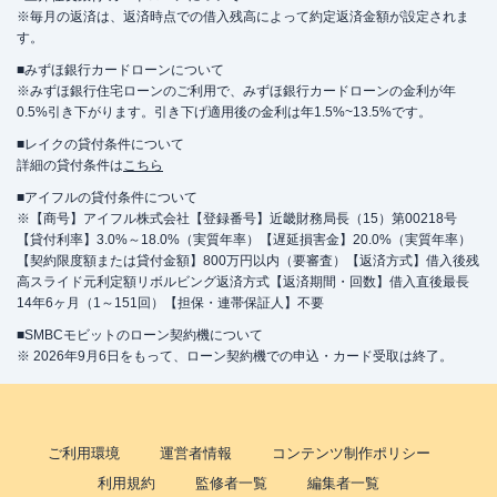
※毎月の返済は、返済時点での借入残高によって約定返済金額が設定されま
す。
■みずほ銀行カードローンについて
※みずほ銀行住宅ローンのご利用で、みずほ銀行カードローンの金利が年
0.5%引き下がります。引き下げ適用後の金利は年1.5%~13.5%です。
■レイクの貸付条件について
詳細の貸付条件は
こちら
■アイフルの貸付条件について
※【商号】アイフル株式会社【登録番号】近畿財務局長（15）第00218号
【貸付利率】3.0%～18.0%（実質年率）【遅延損害金】20.0%（実質年率）
【契約限度額または貸付金額】800万円以内（要審査）【返済方式】借入後残
高スライド元利定額リボルビング返済方式【返済期間・回数】借入直後最長
14年6ヶ月（1～151回）【担保・連帯保証人】不要
■SMBCモビットのローン契約機について
※ 2026年9月6日をもって、ローン契約機での申込・カード受取は終了。
ご利用環境
運営者情報
コンテンツ制作ポリシー
利用規約
監修者一覧
編集者一覧