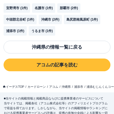
宜野湾市
(
1
件)
名護市
(
1
件)
那覇市
(
2
件)
中頭郡北谷町
(
1
件)
沖縄市
(
2
件)
島尻郡南風原町
(
1
件)
浦添市
(
1
件)
うるま市
(
1
件)
沖縄県
の情報一覧に戻る
アコム
の記事を読む
イーデスTOP
カードローン
アコム
沖縄県
浦添市
浦添むじんくんコー
■当サイトの掲載情報と掲載商品ならびに提携事業者のサービスについて
当サイトでは、掲載各社（アコム株式会社等）のアフィリエイトプログラム
で収益を得ております。しかしながら、当サイトの掲載情報やランキングに
おける提携事業者サービスへの評価は、提携の有無や金銭による影響を一切