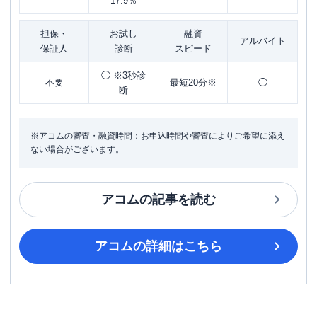
17.9％
担保・
お試し
融資
アルバイト
保証人
診断
スピード
◯ ※3秒診
不要
最短20分※
◯
断
※アコムの審査・融資時間：お申込時間や審査によりご希望に添え
ない場合がございます。
アコム
の記事を読む
アコム
の詳細はこちら