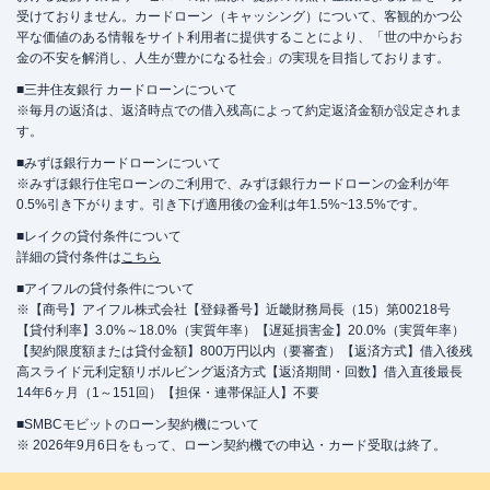
受けておりません。カードローン（キャッシング）について、客観的かつ公
平な価値のある情報をサイト利用者に提供することにより、「世の中からお
金の不安を解消し、人生が豊かになる社会」の実現を目指しております。
■三井住友銀行 カードローンについて
※毎月の返済は、返済時点での借入残高によって約定返済金額が設定されま
す。
■みずほ銀行カードローンについて
※みずほ銀行住宅ローンのご利用で、みずほ銀行カードローンの金利が年
0.5%引き下がります。引き下げ適用後の金利は年1.5%~13.5%です。
■レイクの貸付条件について
詳細の貸付条件は
こちら
■アイフルの貸付条件について
※【商号】アイフル株式会社【登録番号】近畿財務局長（15）第00218号
【貸付利率】3.0%～18.0%（実質年率）【遅延損害金】20.0%（実質年率）
【契約限度額または貸付金額】800万円以内（要審査）【返済方式】借入後残
高スライド元利定額リボルビング返済方式【返済期間・回数】借入直後最長
14年6ヶ月（1～151回）【担保・連帯保証人】不要
■SMBCモビットのローン契約機について
※ 2026年9月6日をもって、ローン契約機での申込・カード受取は終了。