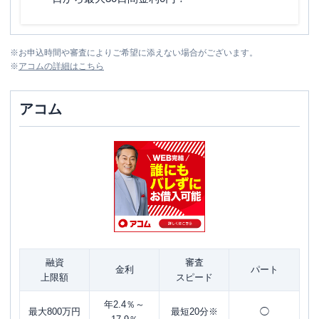
※
お申込時間や審査によりご希望に添えない場合がございます。
※
アコム
の詳細はこちら
アコム
融資
審査
金利
パート
上限額
スピード
年2.4％～
最大800万円
最短20分※
◯