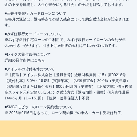
金の不安を解消し、人生が豊かになる社会」の実現を目指しております。
■三井住友銀行 カードローンについて
※毎月の返済は、返済時点での借入残高によって約定返済金額が設定されま
す。
■みずほ銀行カードローンについて
※みずほ銀行住宅ローンのご利用で、みずほ銀行カードローンの金利が年
0.5%引き下がります。引き下げ適用後の金利は年1.5%~13.5%です。
■レイクの貸付条件について
詳細の貸付条件は
こちら
■アイフルの貸付条件について
※【商号】アイフル株式会社【登録番号】近畿財務局長（15）第00218号
【貸付利率】3.0%～18.0%（実質年率）【遅延損害金】20.0%（実質年率）
【契約限度額または貸付金額】800万円以内（要審査）【返済方式】借入後残
高スライド元利定額リボルビング返済方式【返済期間・回数】借入直後最長
14年6ヶ月（1～151回）【担保・連帯保証人】不要
■SMBCモビットのローン契約機について
※ 2026年9月6日をもって、ローン契約機での申込・カード受取は終了。