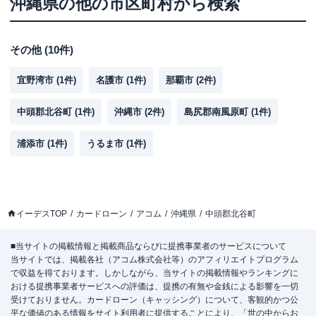
沖縄県
の他の市区町村から検索
その他
(
10
件)
宜野湾市
(
1
件)
名護市
(
1
件)
那覇市
(
2
件)
中頭郡北谷町
(
1
件)
沖縄市
(
2
件)
島尻郡南風原町
(
1
件)
浦添市
(
1
件)
うるま市
(
1
件)
イーデスTOP
カードローン
アコム
沖縄県
中頭郡北谷町
■当サイトの掲載情報と掲載商品ならびに提携事業者のサービスについて
当サイトでは、掲載各社（アコム株式会社等）のアフィリエイトプログラム
で収益を得ております。しかしながら、当サイトの掲載情報やランキングに
おける提携事業者サービスへの評価は、提携の有無や金銭による影響を一切
受けておりません。カードローン（キャッシング）について、客観的かつ公
平な価値のある情報をサイト利用者に提供することにより、「世の中からお