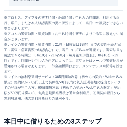
※
プロミス、アイフルの審査時間・融資時間：申込みの時間帯、利用する銀
行、曜日、または本人確認書類の提出状況によって、当日中の融資ができない
場合があります。
※
アコムの審査時間・融資時間：お申込時間や審査によりご希望に添えない場
合がございます。
※
レイクの審査時間・融資時間：21時（日曜日は18時）までの契約手続き完
了（審査・必要書類の確認含む）で、当日中に振込みが可能です。審査結果を
確認できる時間は、8時10分〜21時50分（毎月第3日曜日は、8時10分〜19
時）です。時間外や申し込み内容によっては、電話またはメールで審査結果が
通知される場合があります。一部金融機関および、メンテナンス時間等を除き
ます。
※
レイクの無利息期間サービス：365日間無利息（初めての契約・Web申込み
限定）契約額が50万円以上で契約後59日以内に収入証明書類の提出とレイク
での登録が完了の方。60日間無利息（初めての契約・Web申込み限定）契約
額が50万円未満の方。無利息期間経過後は通常金利適用。初回契約翌日から
無利息適用。他の無利息商品との併用不可。
本日中に借りるための3ステップ