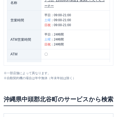
アコム
【2026/5/7閉店】美浜むじんくんコ
名称
ーナー
平日：
09:00-21:00
営業時間
土曜
：
09:00-21:00
日祝
：
09:00-21:00
平日：
24時間
ATM営業時間
土曜
：
24時間
日祝
：
24時間
ATM
〇
駐車場
〇
※
一部店舗によって異なります。
住所
沖縄県中頭郡北谷町美浜２-７-８
※
自動契約機の場合は年中無休（年末年始は除く）
沖縄県
中頭郡北谷町
のサービスから検索