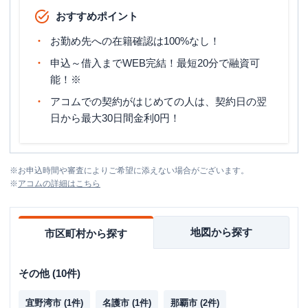
おすすめポイント
お勤め先への在籍確認は100%なし！
申込～借入までWEB完結！最短20分で融資可
能！※
アコムでの契約がはじめての人は、契約日の翌
日から最大30日間金利0円！
※
お申込時間や審査によりご希望に添えない場合がございます。
※
アコム
の詳細はこちら
地図から探す
市区町村から探す
その他
(
10
件)
宜野湾市
(
1
件)
名護市
(
1
件)
那覇市
(
2
件)