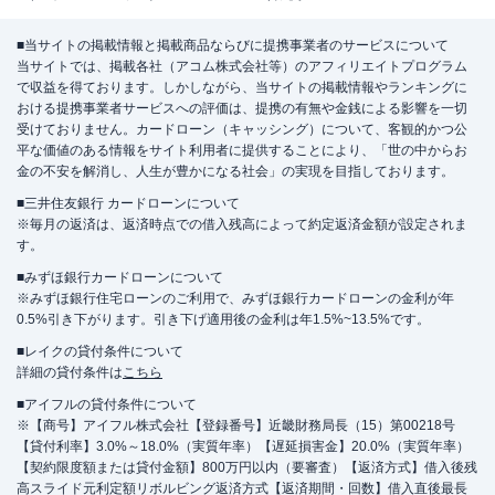
■当サイトの掲載情報と掲載商品ならびに提携事業者のサービスについて
当サイトでは、掲載各社（アコム株式会社等）のアフィリエイトプログラム
で収益を得ております。しかしながら、当サイトの掲載情報やランキングに
おける提携事業者サービスへの評価は、提携の有無や金銭による影響を一切
受けておりません。カードローン（キャッシング）について、客観的かつ公
平な価値のある情報をサイト利用者に提供することにより、「世の中からお
金の不安を解消し、人生が豊かになる社会」の実現を目指しております。
■三井住友銀行 カードローンについて
※毎月の返済は、返済時点での借入残高によって約定返済金額が設定されま
す。
■みずほ銀行カードローンについて
※みずほ銀行住宅ローンのご利用で、みずほ銀行カードローンの金利が年
0.5%引き下がります。引き下げ適用後の金利は年1.5%~13.5%です。
■レイクの貸付条件について
詳細の貸付条件は
こちら
■アイフルの貸付条件について
※【商号】アイフル株式会社【登録番号】近畿財務局長（15）第00218号
【貸付利率】3.0%～18.0%（実質年率）【遅延損害金】20.0%（実質年率）
【契約限度額または貸付金額】800万円以内（要審査）【返済方式】借入後残
高スライド元利定額リボルビング返済方式【返済期間・回数】借入直後最長