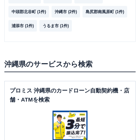
中頭郡北谷町
(
1
件)
沖縄市
(
2
件)
島尻郡南風原町
(
1
件)
浦添市
(
1
件)
うるま市
(
1
件)
沖縄県
のサービスから検索
プロミス 沖縄県のカードローン自動契約機・店
舗・ATMを検索