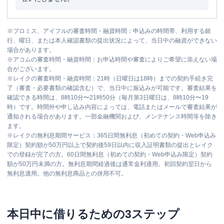
※
プロミス、アイフルの審査時間・融資時間：申込みの時間帯、利用する銀
行、曜日、または本人確認書類の提出状況によって、当日中の融資ができない
場合があります。
※
アコムの審査時間・融資時間：お申込時間や審査によりご希望に添えない場
合がございます。
※
レイクの審査時間・融資時間：21時（日曜日は18時）までの契約手続き完
了（審査・必要書類の確認含む）で、当日中に振込みが可能です。審査結果を
確認できる時間は、8時10分〜21時50分（毎月第3日曜日は、8時10分〜19
時）です。時間外や申し込み内容によっては、電話またはメールで審査結果が
通知される場合があります。一部金融機関および、メンテナンス時間等を除き
ます。
※
レイクの無利息期間サービス：365日間無利息（初めての契約・Web申込み
限定）契約額が50万円以上で契約後59日以内に収入証明書類の提出とレイク
での登録が完了の方。60日間無利息（初めての契約・Web申込み限定）契約
額が50万円未満の方。無利息期間経過後は通常金利適用。初回契約翌日から
無利息適用。他の無利息商品との併用不可。
本日中に借りるための3ステップ