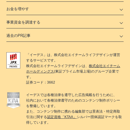
お金を増やす
事業資金を調達する
過去のPR記事
「
イーデス
」は、
株式会社エイチームライフデザイン
が運営
するサービスです。
株式会社エイチームライフデザイン
は、
株式会社エイチーム
ホールディングス
(東証プライム市場上場)のグループ企業で
す。
証券コード：3662
イーデス
では各種法律を遵守した広告掲載を行うために、
社内において各種法律遵守のためのコンテンツ制作ポリシー
を整備しています。
また、コンテンツ制作に携わる編集部では景表法・特定商取
引法に関する
認定資格「KTAA」
シルバー団体認証マークを取
得しています。