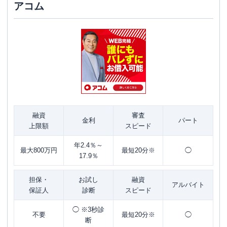
アコム
融資
審査
金利
パート
上限額
スピード
年2.4％～
最大800万円
最短20分※
◯
17.9％
担保・
お試し
融資
アルバイト
保証人
診断
スピード
◯ ※3秒診
不要
最短20分※
◯
断