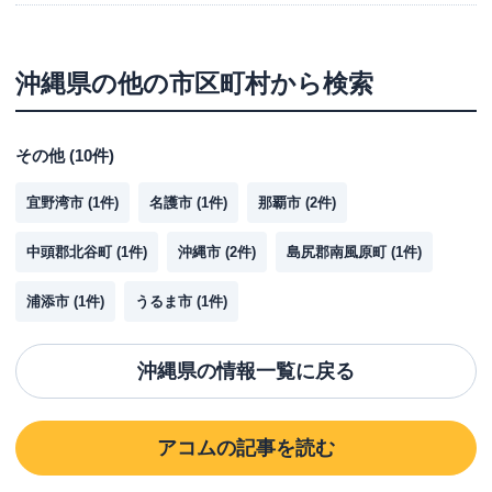
沖縄県
の他の市区町村から検索
その他
(
10
件)
宜野湾市
(
1
件)
名護市
(
1
件)
那覇市
(
2
件)
中頭郡北谷町
(
1
件)
沖縄市
(
2
件)
島尻郡南風原町
(
1
件)
浦添市
(
1
件)
うるま市
(
1
件)
沖縄県
の情報一覧に戻る
アコム
の記事を読む