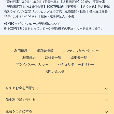
【貸付利率】3.0%～18.0%（実質年率）【遅延損害金】20.0%（実質年率）
【契約限度額または貸付金額】800万円以内（要審査）【返済方式】借入後残
高スライド元利定額リボルビング返済方式【返済期間・回数】借入直後最長
14年6ヶ月（1～151回）【担保・連帯保証人】不要
■SMBCモビットのローン契約機について
※ 2026年9月6日をもって、ローン契約機での申込・カード受取は終了。
ご利用環境
運営者情報
コンテンツ制作ポリシー
利用規約
監修者一覧
編集者一覧
プライバシーポリシー
セキュリティーポリシー
お問い合わせ
今すぐお金を用意する
低金利で賢く借りる
返済をラクにする