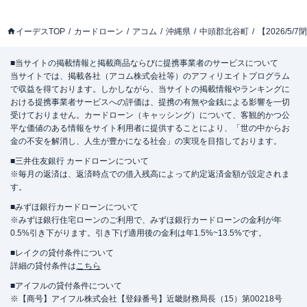
イーデスTOP
カードローン
アコム
沖縄県
中頭郡北谷町
【2026/5
■当サイトの掲載情報と掲載商品ならびに提携事業者のサービスについて
当サイトでは、掲載各社（アコム株式会社等）のアフィリエイトプログラム
で収益を得ております。しかしながら、当サイトの掲載情報やランキングに
おける提携事業者サービスへの評価は、提携の有無や金銭による影響を一切
受けておりません。カードローン（キャッシング）について、客観的かつ公
平な価値のある情報をサイト利用者に提供することにより、「世の中からお
金の不安を解消し、人生が豊かになる社会」の実現を目指しております。
■三井住友銀行 カードローンについて
※毎月の返済は、返済時点での借入残高によって約定返済金額が設定されま
す。
■みずほ銀行カードローンについて
※みずほ銀行住宅ローンのご利用で、みずほ銀行カードローンの金利が年
0.5%引き下がります。引き下げ適用後の金利は年1.5%~13.5%です。
■レイクの貸付条件について
詳細の貸付条件は
こちら
■アイフルの貸付条件について
※【商号】アイフル株式会社【登録番号】近畿財務局長（15）第00218号