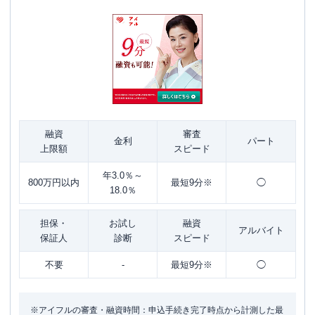
融資
審査
金利
パート
上限額
スピード
年3.0％～
800万円以内
最短9分※
◯
18.0％
担保・
お試し
融資
アルバイト
保証人
診断
スピード
不要
-
最短9分※
◯
※アイフルの審査・融資時間：申込手続き完了時点から計測した最