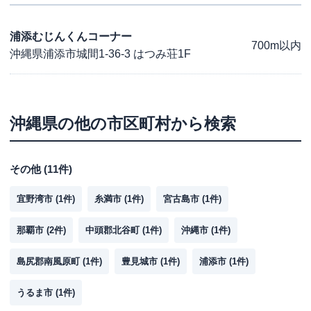
浦添むじんくんコーナー
700m以内
沖縄県浦添市城間1-36-3 はつみ荘1F
沖縄県
の他の市区町村から検索
その他
(
11
件)
宜野湾市
(
1
件)
糸満市
(
1
件)
宮古島市
(
1
件)
那覇市
(
2
件)
中頭郡北谷町
(
1
件)
沖縄市
(
1
件)
島尻郡南風原町
(
1
件)
豊見城市
(
1
件)
浦添市
(
1
件)
うるま市
(
1
件)