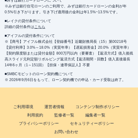
■みずほ銀行カードローンについて
※みずほ銀行住宅ローンのご利用で、みずほ銀行カードローンの金利が年
0.5%引き下がります。引き下げ適用後の金利は年1.5%~13.5%です。
■レイクの貸付条件について
詳細の貸付条件は
こちら
■アイフルの貸付条件について
※【商号】アイフル株式会社【登録番号】近畿財務局長（15）第00218号
【貸付利率】3.0%～18.0%（実質年率）【遅延損害金】20.0%（実質年率）
【契約限度額または貸付金額】800万円以内（要審査）【返済方式】借入後残
高スライド元利定額リボルビング返済方式【返済期間・回数】借入直後最長
14年6ヶ月（1～151回）【担保・連帯保証人】不要
■SMBCモビットのローン契約機について
※ 2026年9月6日をもって、ローン契約機での申込・カード受取は終了。
ご利用環境
運営者情報
コンテンツ制作ポリシー
利用規約
監修者一覧
編集者一覧
プライバシーポリシー
セキュリティーポリシー
お問い合わせ