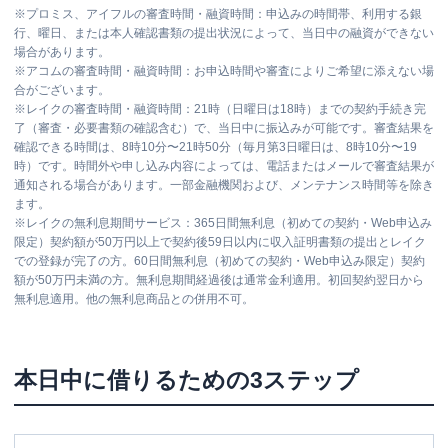
※
プロミス、アイフルの審査時間・融資時間：申込みの時間帯、利用する銀
行、曜日、または本人確認書類の提出状況によって、当日中の融資ができない
場合があります。
※
アコムの審査時間・融資時間：お申込時間や審査によりご希望に添えない場
合がございます。
※
レイクの審査時間・融資時間：21時（日曜日は18時）までの契約手続き完
了（審査・必要書類の確認含む）で、当日中に振込みが可能です。審査結果を
確認できる時間は、8時10分〜21時50分（毎月第3日曜日は、8時10分〜19
時）です。時間外や申し込み内容によっては、電話またはメールで審査結果が
通知される場合があります。一部金融機関および、メンテナンス時間等を除き
ます。
※
レイクの無利息期間サービス：365日間無利息（初めての契約・Web申込み
限定）契約額が50万円以上で契約後59日以内に収入証明書類の提出とレイク
での登録が完了の方。60日間無利息（初めての契約・Web申込み限定）契約
額が50万円未満の方。無利息期間経過後は通常金利適用。初回契約翌日から
無利息適用。他の無利息商品との併用不可。
本日中に借りるための3ステップ