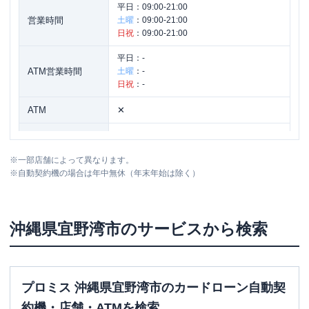
平日：
09:00-21:00
営業時間
土曜
：
09:00-21:00
日祝
：
09:00-21:00
平日：
-
ATM営業時間
土曜
：
-
日祝
：
-
ATM
✕
駐車場
〇
※
一部店舗によって異なります。
沖縄県宜野湾市我如古１－８－２１ 比
住所
※
自動契約機の場合は年中無休（年末年始は除く）
嘉アパート１Ｆ
沖縄県
宜野湾市
のサービスから検索
プロミス 沖縄県宜野湾市のカードローン自動契
約機・店舗・ATMを検索