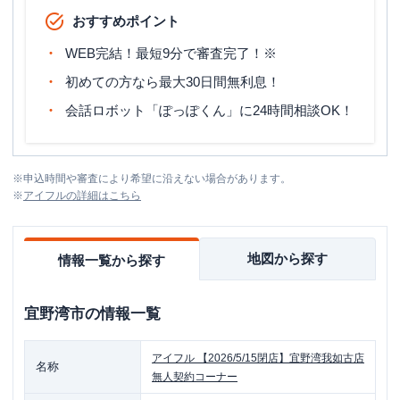
おすすめポイント
WEB完結！最短9分で審査完了！※
初めての方なら最大30日間無利息！
会話ロボット「ぽっぽくん」に24時間相談OK！
※
申込時間や審査により希望に沿えない場合があります。
※
アイフル
の詳細はこちら
地図から探す
情報一覧から探す
宜野湾市
の情報一覧
アイフル
【2026/5/15閉店】宜野湾我如古店
名称
無人契約コーナー