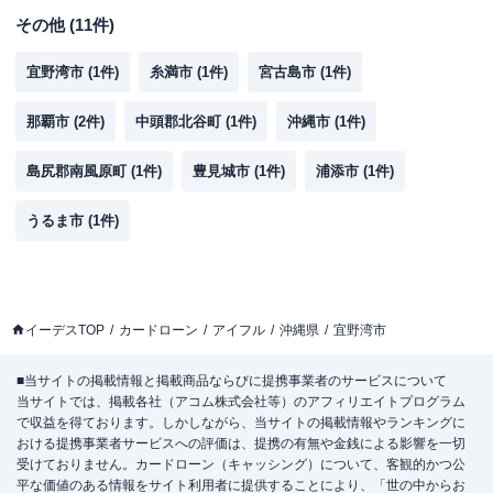
その他
(
11
件)
宜野湾市
(
1
件)
糸満市
(
1
件)
宮古島市
(
1
件)
那覇市
(
2
件)
中頭郡北谷町
(
1
件)
沖縄市
(
1
件)
島尻郡南風原町
(
1
件)
豊見城市
(
1
件)
浦添市
(
1
件)
うるま市
(
1
件)
イーデスTOP
カードローン
アイフル
沖縄県
宜野湾市
■当サイトの掲載情報と掲載商品ならびに提携事業者のサービスについて
当サイトでは、掲載各社（アコム株式会社等）のアフィリエイトプログラム
で収益を得ております。しかしながら、当サイトの掲載情報やランキングに
おける提携事業者サービスへの評価は、提携の有無や金銭による影響を一切
受けておりません。カードローン（キャッシング）について、客観的かつ公
平な価値のある情報をサイト利用者に提供することにより、「世の中からお