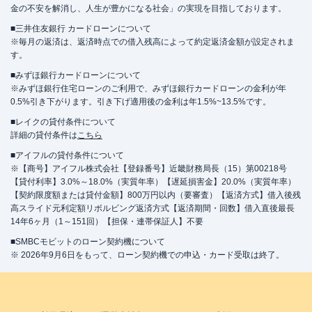
金の不安を解消し、人生が豊かになる社会」の実現を目指しております。
■三井住友銀行 カードローンについて
※毎月の返済は、返済時点での借入残高によって約定返済金額が設定されま
す。
■みずほ銀行カードローンについて
※みずほ銀行住宅ローンのご利用で、みずほ銀行カードローンの金利が年
0.5%引き下がります。引き下げ適用後の金利は年1.5%~13.5%です。
■レイクの貸付条件について
詳細の貸付条件は
こちら
■アイフルの貸付条件について
※【商号】アイフル株式会社【登録番号】近畿財務局長（15）第00218号
【貸付利率】3.0%～18.0%（実質年率）【遅延損害金】20.0%（実質年率）
【契約限度額または貸付金額】800万円以内（要審査）【返済方式】借入後残
高スライド元利定額リボルビング返済方式【返済期間・回数】借入直後最長
14年6ヶ月（1～151回）【担保・連帯保証人】不要
■SMBCモビットのローン契約機について
※ 2026年9月6日をもって、ローン契約機での申込・カード受取は終了。