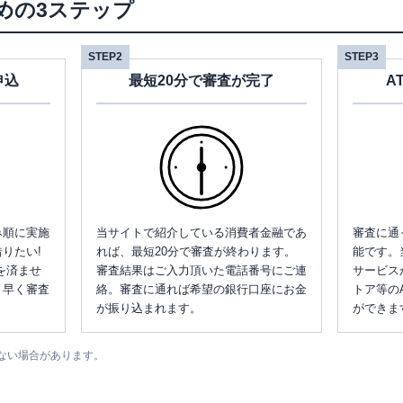
めの3ステップ
STEP2
STEP3
申込
最短20分で審査が完了
A
み順に実施
当サイトで紹介している消費者金融であ
審査に通
りたい!
れば、最短20分で審査が終わります。
能です。
を済ませ
審査結果はご入力頂いた電話番号にご連
サービス
、早く審査
絡。審査に通れば希望の銀行口座にお金
トア等の
が振り込まれます。
ができま
ない場合があります。