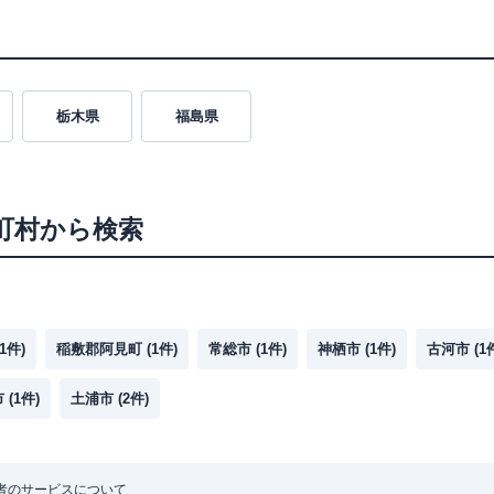
栃木県
福島県
町村から検索
1
件)
稲敷郡阿見町
(
1
件)
常総市
(
1
件)
神栖市
(
1
件)
古河市
(
1
市
(
1
件)
土浦市
(
2
件)
者のサービスについて