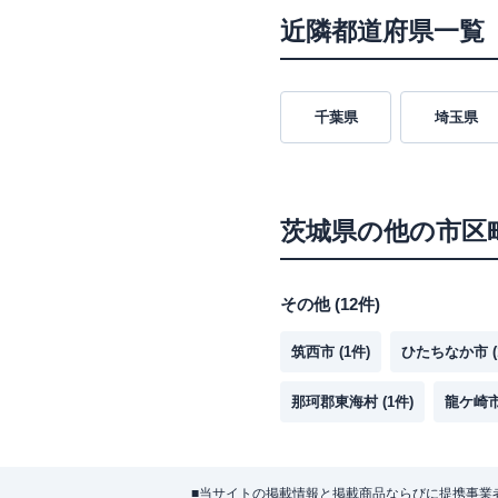
近隣都道府県一覧
千葉県
埼玉県
茨城県
の他の市区
その他
(
12
件)
筑西市
(
1
件)
ひたちなか市
(
那珂郡東海村
(
1
件)
龍ケ崎
■当サイトの掲載情報と掲載商品ならびに提携事業