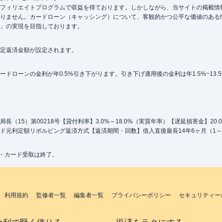
フィリエイトプログラムで収益を得ております。しかしながら、当サイトの掲載情
りません。カードローン（キャッシング）について、客観的かつ公平な価値のある
」の実現を目指しております。
定返済金額が設定されます。
ローンの金利が年0.5%引き下がります。引き下げ適用後の金利は年1.5%~13.
（15）第00218号【貸付利率】3.0%～18.0%（実質年率）【遅延損害金】20
ド元利定額リボルビング返済方式【返済期間・回数】借入直後最長14年6ヶ月（1～
込・カード受取は終了。
利用規約
監修者一覧
編集者一覧
プライバシーポリシー
セキュリティー