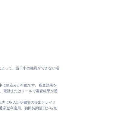
によって、当日中の融資ができない場
日中に振込みが可能です。審査結果を
ては、電話またはメールで審査結果が通
日以内に収入証明書類の提出とレイク
は通常金利適用。初回契約翌日から無