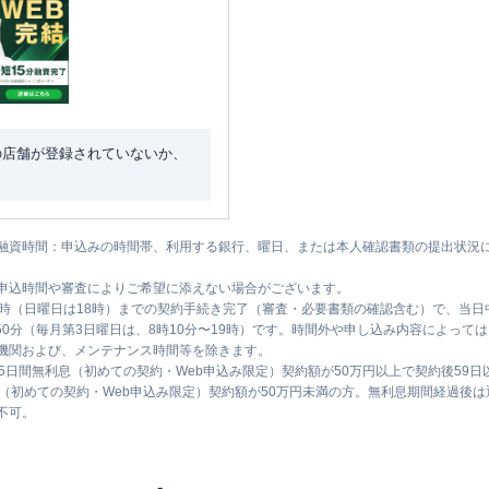
の店舗が登録されていないか、
融資時間：申込みの時間帯、利用する銀行、曜日、または本人確認書類の提出状況
申込時間や審査によりご希望に添えない場合がございます。
1時（日曜日は18時）までの契約手続き完了（審査・必要書類の確認含む）で、当
時50分（毎月第3日曜日は、8時10分〜19時）です。時間外や申し込み内容によっ
機関および、メンテナンス時間等を除きます。
5日間無利息（初めての契約・Web申込み限定）契約額が50万円以上で契約後59
息（初めての契約・Web申込み限定）契約額が50万円未満の方。無利息期間経過後
不可。