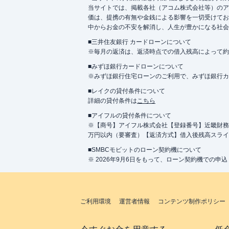
当サイトでは、掲載各社（アコム株式会社等）のア
価は、提携の有無や金銭による影響を一切受けてお
中からお金の不安を解消し、人生が豊かになる社会
■三井住友銀行 カードローンについて
※毎月の返済は、返済時点での借入残高によって約
■みずほ銀行カードローンについて
※みずほ銀行住宅ローンのご利用で、みずほ銀行カード
■レイクの貸付条件について
詳細の貸付条件は
こちら
■アイフルの貸付条件について
※【商号】アイフル株式会社【登録番号】近畿財務局長
万円以内（要審査）【返済方式】借入後残高スライ
■SMBCモビットのローン契約機について
※ 2026年9月6日をもって、ローン契約機での申
ご利用環境
運営者情報
コンテンツ制作ポリシー