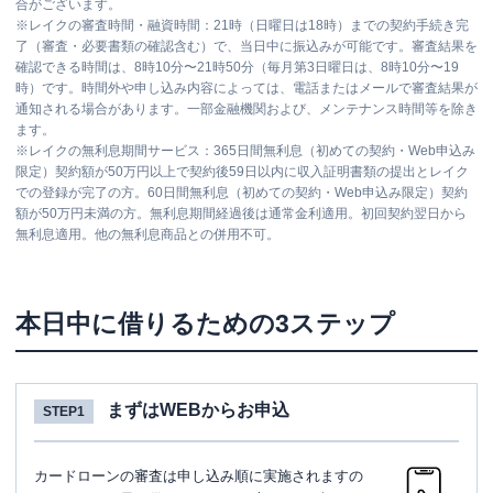
合がございます。
※
レイクの審査時間・融資時間：21時（日曜日は18時）までの契約手続き完
了（審査・必要書類の確認含む）で、当日中に振込みが可能です。審査結果を
確認できる時間は、8時10分〜21時50分（毎月第3日曜日は、8時10分〜19
時）です。時間外や申し込み内容によっては、電話またはメールで審査結果が
通知される場合があります。一部金融機関および、メンテナンス時間等を除き
ます。
※
レイクの無利息期間サービス：365日間無利息（初めての契約・Web申込み
限定）契約額が50万円以上で契約後59日以内に収入証明書類の提出とレイク
での登録が完了の方。60日間無利息（初めての契約・Web申込み限定）契約
額が50万円未満の方。無利息期間経過後は通常金利適用。初回契約翌日から
無利息適用。他の無利息商品との併用不可。
本日中に借りるための3ステップ
まずはWEBからお申込
STEP1
カードローンの審査は申し込み順に実施されますの