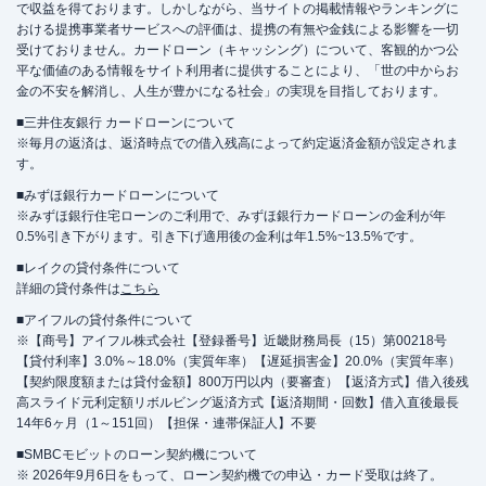
で収益を得ております。しかしながら、当サイトの掲載情報やランキングに
おける提携事業者サービスへの評価は、提携の有無や金銭による影響を一切
受けておりません。カードローン（キャッシング）について、客観的かつ公
平な価値のある情報をサイト利用者に提供することにより、「世の中からお
金の不安を解消し、人生が豊かになる社会」の実現を目指しております。
■三井住友銀行 カードローンについて
※毎月の返済は、返済時点での借入残高によって約定返済金額が設定されま
す。
■みずほ銀行カードローンについて
※みずほ銀行住宅ローンのご利用で、みずほ銀行カードローンの金利が年
0.5%引き下がります。引き下げ適用後の金利は年1.5%~13.5%です。
■レイクの貸付条件について
詳細の貸付条件は
こちら
■アイフルの貸付条件について
※【商号】アイフル株式会社【登録番号】近畿財務局長（15）第00218号
【貸付利率】3.0%～18.0%（実質年率）【遅延損害金】20.0%（実質年率）
【契約限度額または貸付金額】800万円以内（要審査）【返済方式】借入後残
高スライド元利定額リボルビング返済方式【返済期間・回数】借入直後最長
14年6ヶ月（1～151回）【担保・連帯保証人】不要
■SMBCモビットのローン契約機について
※ 2026年9月6日をもって、ローン契約機での申込・カード受取は終了。