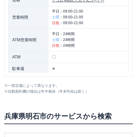
名称
アコム
明石むじんくんコーナー
平日：
09:00-21:00
営業時間
土曜
：
09:00-21:00
日祝
：
09:00-21:00
平日：
24時間
ATM営業時間
土曜
：
24時間
日祝
：
24時間
ATM
〇
駐車場
✕
兵庫県明石市桜町１４-１９ ＫＵＫＩビ
住所
※
一部店舗によって異なります。
ル８Ｆ
※
自動契約機の場合は年中無休（年末年始は除く）
兵庫県
明石市
のサービスから検索