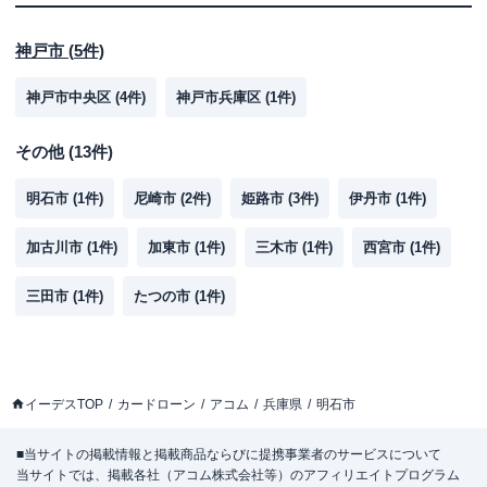
神戸市
(
5
件)
神戸市中央区
(
4
件)
神戸市兵庫区
(
1
件)
その他
(
13
件)
明石市
(
1
件)
尼崎市
(
2
件)
姫路市
(
3
件)
伊丹市
(
1
件)
加古川市
(
1
件)
加東市
(
1
件)
三木市
(
1
件)
西宮市
(
1
件)
三田市
(
1
件)
たつの市
(
1
件)
イーデスTOP
カードローン
アコム
兵庫県
明石市
■当サイトの掲載情報と掲載商品ならびに提携事業者のサービスについて
当サイトでは、掲載各社（アコム株式会社等）のアフィリエイトプログラム