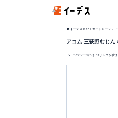
イーデスTOP
カードローン
ア
アコム 三萩野むじん
このページにはPRリンクが含