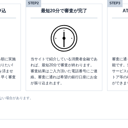
STEP2
STEP3
申込
最短20分で審査が完了
A
み順に実施
当サイトで紹介している消費者金融であ
審査に通
りたい!
れば、最短20分で審査が終わります。
能です。
を済ませ
審査結果はご入力頂いた電話番号にご連
サービス
、早く審査
絡。審査に通れば希望の銀行口座にお金
トア等の
が振り込まれます。
ができま
ない場合があります。