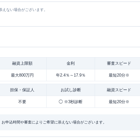
添えない場合がございます。
融資
上限額
金利
審査
スピード
最大800万円
年2.4％～17.9％
最短20分※
担保・
保証人
お試し
診断
融資
スピード
不要
◯ ※3秒診断
最短20分※
：お申込時間や審査によりご希望に添えない場合がございます。