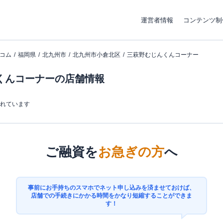
運営者情報
コンテンツ制
コム
福岡県
北九州市
北九州市小倉北区
三萩野むじんくんコーナー
くんコーナーの店舗情報
まれています
ご融資を
お急ぎの方
へ
事前にお手持ちのスマホでネット申し込みを済ませておけば、
店舗での手続きにかかる時間をかなり短縮することができま
す！