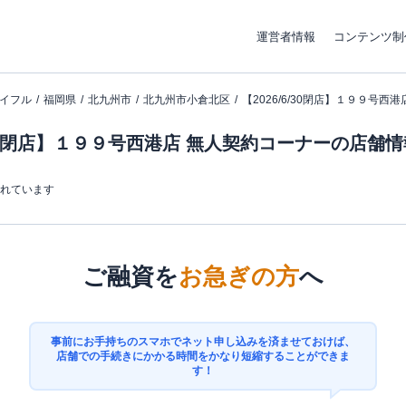
運営者情報
コンテンツ制
イフル
福岡県
北九州市
北九州市小倉北区
【2026/6/30閉店】１９９号西
6/30閉店】１９９号西港店 無人契約コーナーの店舗
まれています
ご融資を
お急ぎの方
へ
事前にお手持ちのスマホでネット申し込みを済ませておけば、
店舗での手続きにかかる時間をかなり短縮することができま
す！