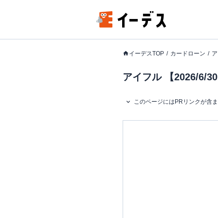
イーデスTOP
カードローン
ア
アイフル 【2026/
このページにはPRリンクが含