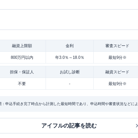
融資
上限額
金利
審査
スピード
800万円以内
年3.0％～18.0％
最短9分※
担保・
保証人
お試し
診断
融資
スピード
不要
-
最短9分※
間：申込手続き完了時点から計測した最短時間であり、申込時間や審査状況などに
アイフル
の記事を読む