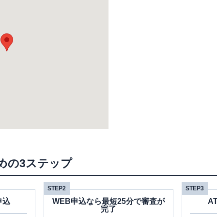
めの3ステップ
STEP2
STEP3
申込
WEB申込なら最短25分で審査が
A
完了