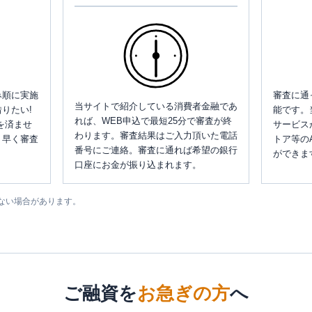
み順に実施
審査に通
当サイトで紹介している消費者金融であ
りたい!
能です。
れば、WEB申込で最短25分で審査が終
を済ませ
サービス
わります。審査結果はご入力頂いた電話
、早く審査
トア等の
番号にご連絡。審査に通れば希望の銀行
ができま
口座にお金が振り込まれます。
ない場合があります。
ご融資を
お急ぎの方
へ