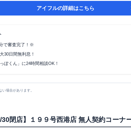
アイフル
の詳細はこちら
ト
9分で審査完了！※
大30日間無利息！
っぽくん」に24時間相談OK！
ない場合があります。
6/6/30閉店】１９９号西港店 無人契約コーナ