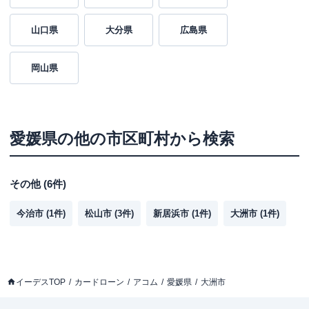
山口県
大分県
広島県
岡山県
愛媛県
の他の市区町村から検索
その他
(
6
件)
今治市
(
1
件)
松山市
(
3
件)
新居浜市
(
1
件)
大洲市
(
1
件)
イーデスTOP
カードローン
アコム
愛媛県
大洲市