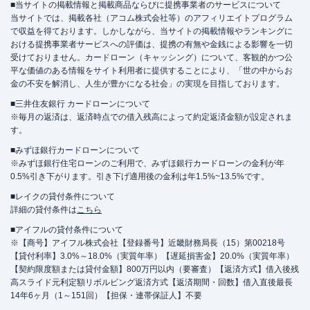
■当サイトの掲載情報と掲載商品ならびに提携事業者のサービスについて
当サイトでは、掲載各社（アコム株式会社等）のアフィリエイトプログラム
で収益を得ております。しかしながら、当サイトの掲載情報やランキングに
おける提携事業者サービスへの評価は、提携の有無や金銭による影響を一切
受けておりません。カードローン（キャッシング）について、客観的かつ公
平な価値のある情報をサイト利用者に提供することにより、「世の中からお
金の不安を解消し、人生が豊かになる社会」の実現を目指しております。
■三井住友銀行 カードローンについて
※毎月の返済は、返済時点での借入残高によって約定返済金額が設定されま
す。
■みずほ銀行カードローンについて
※みずほ銀行住宅ローンのご利用で、みずほ銀行カードローンの金利が年
0.5%引き下がります。引き下げ適用後の金利は年1.5%~13.5%です。
■レイクの貸付条件について
詳細の貸付条件は
こちら
■アイフルの貸付条件について
※【商号】アイフル株式会社【登録番号】近畿財務局長（15）第00218号
【貸付利率】3.0%～18.0%（実質年率）【遅延損害金】20.0%（実質年率）
【契約限度額または貸付金額】800万円以内（要審査）【返済方式】借入後残
高スライド元利定額リボルビング返済方式【返済期間・回数】借入直後最長
14年6ヶ月（1～151回）【担保・連帯保証人】不要