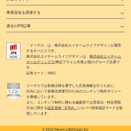
事業資金を調達する
過去のPR記事
「
イーデス
」は、
株式会社エイチームライフデザイン
が運営
するサービスです。
株式会社エイチームライフデザイン
は、
株式会社エイチーム
ホールディングス
(東証プライム市場上場)のグループ企業で
す。
証券コード：3662
イーデス
では各種法律を遵守した広告掲載を行うために、
社内において各種法律遵守のためのコンテンツ制作ポリシー
を整備しています。
また、コンテンツ制作に携わる編集部では景表法・特定商取
引法に関する
認定資格「KTAA」
シルバー団体認証マークを取
得しています。
© 2022 Ateam LifeDesign Inc.