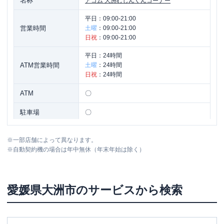
名称
アコム
大洲むじんくんコーナー
平日：
09:00-21:00
営業時間
土曜
：
09:00-21:00
日祝
：
09:00-21:00
平日：
24時間
ATM営業時間
土曜
：
24時間
日祝
：
24時間
ATM
〇
駐車場
〇
住所
愛媛県大洲市新谷乙５４０-１
※
一部店舗によって異なります。
※
自動契約機の場合は年中無休（年末年始は除く）
愛媛県
大洲市
のサービスから検索