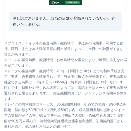
申し訳ございません。該当の店舗が登録されていないか、存
在いたしません。
※
プロミス、アイフルの審査時間・融資時間：申込みの時間帯、利用する銀
行、曜日、または本人確認書類の提出状況によって、当日中の融資ができない
場合があります。
※
アコムの審査時間・融資時間：お申込時間や審査によりご希望に添えない場
合がございます。
※
レイクの審査時間・融資時間：21時（日曜日は18時）までの契約手続き完
了（審査・必要書類の確認含む）で、当日中に振込みが可能です。審査結果を
確認できる時間は、8時10分〜21時50分（毎月第3日曜日は、8時10分〜19
時）です。時間外や申し込み内容によっては、電話またはメールで審査結果が
通知される場合があります。一部金融機関および、メンテナンス時間等を除き
ます。
※
レイクの無利息期間サービス：365日間無利息（初めての契約・Web申込み
限定）契約額が50万円以上で契約後59日以内に収入証明書類の提出とレイク
での登録が完了の方。60日間無利息（初めての契約・Web申込み限定）契約
額が50万円未満の方。無利息期間経過後は通常金利適用。初回契約翌日から
無利息適用。他の無利息商品との併用不可。