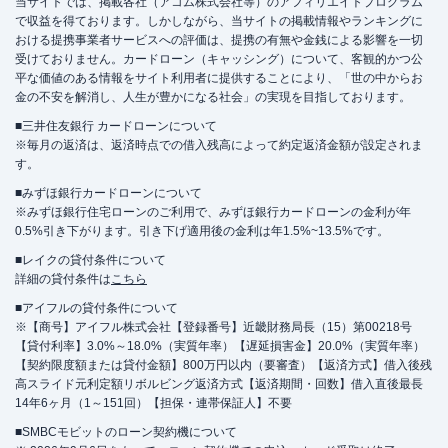
当サイトでは、掲載各社（アコム株式会社等）のアフィリエイトプログラム
で収益を得ております。しかしながら、当サイトの掲載情報やランキングに
おける提携事業者サービスへの評価は、提携の有無や金銭による影響を一切
受けておりません。カードローン（キャッシング）について、客観的かつ公
平な価値のある情報をサイト利用者に提供することにより、「世の中からお
金の不安を解消し、人生が豊かになる社会」の実現を目指しております。
■三井住友銀行 カードローンについて
※毎月の返済は、返済時点での借入残高によって約定返済金額が設定されま
す。
■みずほ銀行カードローンについて
※みずほ銀行住宅ローンのご利用で、みずほ銀行カードローンの金利が年
0.5%引き下がります。引き下げ適用後の金利は年1.5%~13.5%です。
■レイクの貸付条件について
詳細の貸付条件は
こちら
■アイフルの貸付条件について
※【商号】アイフル株式会社【登録番号】近畿財務局長（15）第00218号
【貸付利率】3.0%～18.0%（実質年率）【遅延損害金】20.0%（実質年率）
【契約限度額または貸付金額】800万円以内（要審査）【返済方式】借入後残
高スライド元利定額リボルビング返済方式【返済期間・回数】借入直後最長
14年6ヶ月（1～151回）【担保・連帯保証人】不要
■SMBCモビットのローン契約機について