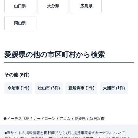
山口県
大分県
広島県
岡山県
愛媛県
の他の市区町村から検索
その他
(
6
件)
今治市
(
1
件)
松山市
(
3
件)
新居浜市
(
1
件)
大洲市
(
1
件)
イーデスTOP
カードローン
アコム
愛媛県
新居浜市
■当サイトの掲載情報と掲載商品ならびに提携事業者のサービスについて