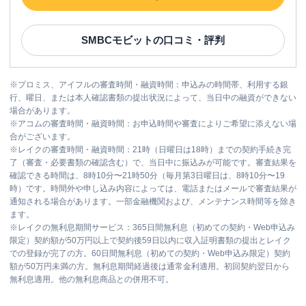
SMBCモビット
の口コミ・評判
※
プロミス、アイフルの審査時間・融資時間：申込みの時間帯、利用する銀
行、曜日、または本人確認書類の提出状況によって、当日中の融資ができない
場合があります。
※
アコムの審査時間・融資時間：お申込時間や審査によりご希望に添えない場
合がございます。
※
レイクの審査時間・融資時間：21時（日曜日は18時）までの契約手続き完
了（審査・必要書類の確認含む）で、当日中に振込みが可能です。審査結果を
確認できる時間は、8時10分〜21時50分（毎月第3日曜日は、8時10分〜19
時）です。時間外や申し込み内容によっては、電話またはメールで審査結果が
通知される場合があります。一部金融機関および、メンテナンス時間等を除き
ます。
※
レイクの無利息期間サービス：365日間無利息（初めての契約・Web申込み
限定）契約額が50万円以上で契約後59日以内に収入証明書類の提出とレイク
での登録が完了の方。60日間無利息（初めての契約・Web申込み限定）契約
額が50万円未満の方。無利息期間経過後は通常金利適用。初回契約翌日から
無利息適用。他の無利息商品との併用不可。