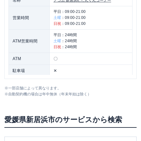
名称
アコム
新居浜むじんくんコーナー
平日：
09:00-21:00
営業時間
土曜
：
09:00-21:00
日祝
：
09:00-21:00
平日：
24時間
ATM営業時間
土曜
：
24時間
日祝
：
24時間
ATM
〇
駐車場
✕
愛媛県新居浜市徳常町１-１１１ サンパ
住所
※
一部店舗によって異なります。
レス２１新居浜１Ｆ
※
自動契約機の場合は年中無休（年末年始は除く）
愛媛県
新居浜市
のサービスから検索