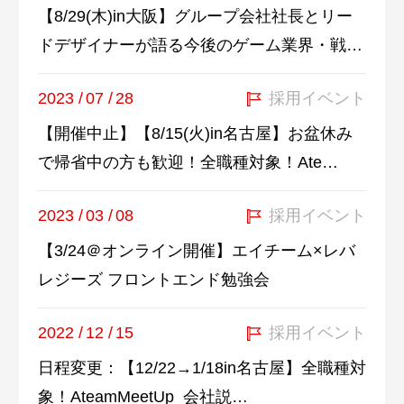
【8/29(木)in大阪】グループ会社社長とリー
ドデザイナーが語る今後のゲーム業界・戦…
2023
/
07
/
28
採用イベント
【開催中止】【8/15(火)in名古屋】お盆休み
で帰省中の方も歓迎！全職種対象！Ate…
2023
/
03
/
08
採用イベント
【3/24＠オンライン開催】エイチーム×レバ
レジーズ フロントエンド勉強会
2022
/
12
/
15
採用イベント
日程変更：【12/22→1/18in名古屋】全職種対
象！AteamMeetUp_会社説…