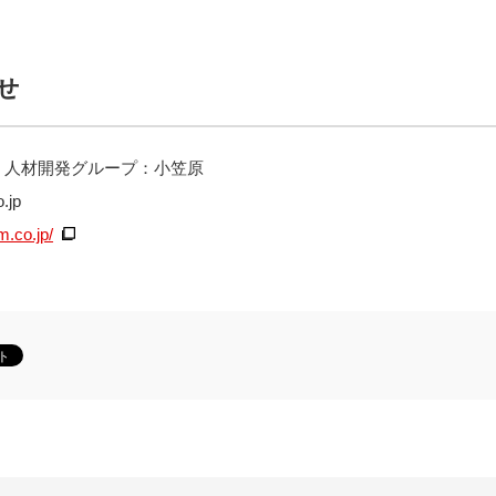
せ
 人材開発グループ：小笠原
.jp
m.co.jp/