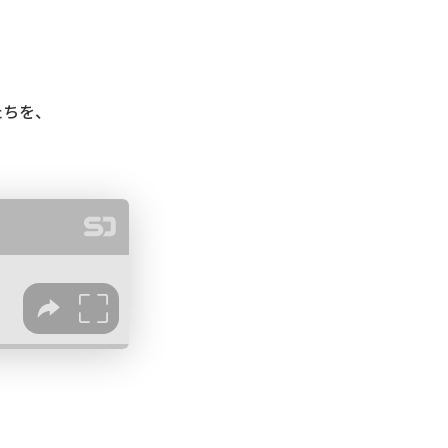
たちを、
。