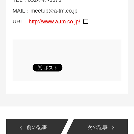
TEL：052-747-5575
MAIL：
meetup@a-tm.co.jp
URL：
http://www.a-tm.co.jp/
前の記事
次の記事