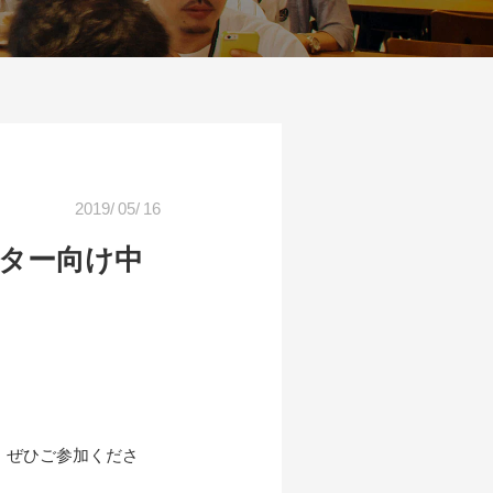
2019
/
05
/
16
イター向け中
、ぜひご参加くださ