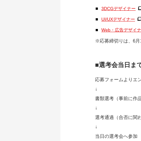
3DCGデザイナー
UI/UXデザイナー
Web・広告デザイ
※応募締切りは、6月1
■選考会当日ま
応募フォームよりエ
↓
書類選考（事前に作
↓
選考通過（合否に関
↓
当日の選考会へ参加