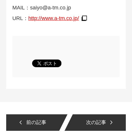
MAIL：
saiyo@a-tm.co.jp
URL：
http://www.a-tm.co.jp/
前の記事
次の記事