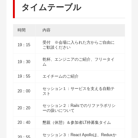
タイムテーブル
時間
内容
受付 ※会場に入られた方からご自由に
19：15
ご歓談ください
乾杯、エンジニアのご紹介、フリータイ
19：30
ム
19：55
エイチームのご紹介
セッション１：サービスを支える自動テ
20：00
スト
セッション２：Railsでのリファラポリシ
20：20
ーの扱いについて
20：40
懇親（休憩）＆参加者LT枠募集タイム
セッション３：React Apolloは、Reduxか
20：55