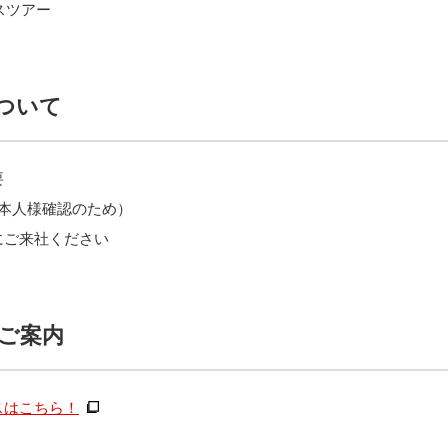
ィスツアー
ついて
要
ご本人様確認のため）
にご来社ください
ご案内
スはこちら！