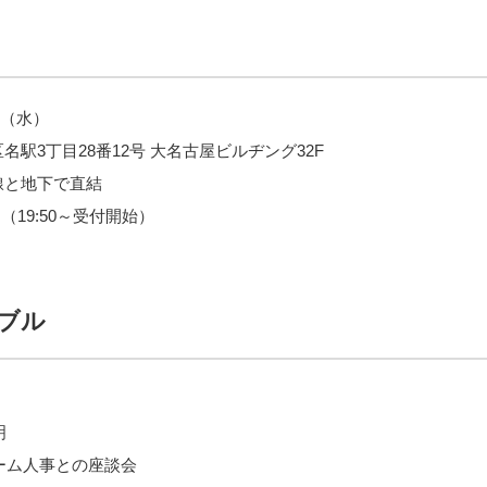
4日（水）
名駅3丁目28番12号 大名古屋ビルヂング32F
線と地下で直結
00 （19:50～受付開始）
ブル
明
エイチーム人事との座談会