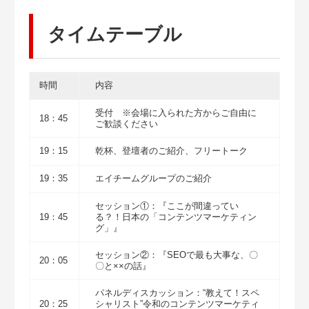
タイムテーブル
時間
内容
受付 ※会場に入られた方からご自由に
18：45
ご歓談ください
19：15
乾杯、登壇者のご紹介、フリートーク
19：35
エイチームグループのご紹介
セッション①：『ここが間違ってい
19：45
る？！日本の「コンテンツマーケティン
グ」』
セッション②：『SEOで最も大事な、〇
20：05
〇と××の話』
パネルディスカッション：“教えて！スペ
20：25
シャリスト”令和のコンテンツマーケティ