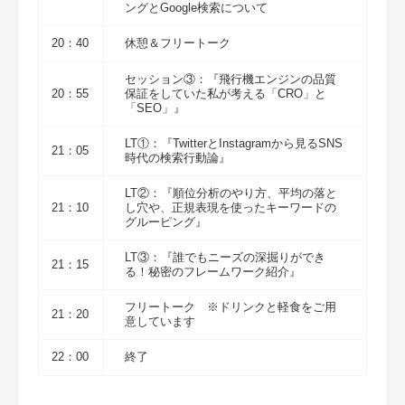
ングとGoogle検索について
20：40
休憩＆フリートーク
セッション③：『飛行機エンジンの品質
20：55
保証をしていた私が考える「CRO」と
「SEO」』
LT①：『TwitterとInstagramから見るSNS
21：05
時代の検索行動論』
LT②：『順位分析のやり方、平均の落と
21：10
し穴や、正規表現を使ったキーワードの
グルーピング』
LT③：『誰でもニーズの深掘りができ
21：15
る！秘密のフレームワーク紹介』
フリートーク ※ドリンクと軽食をご用
21：20
意しています
22：00
終了