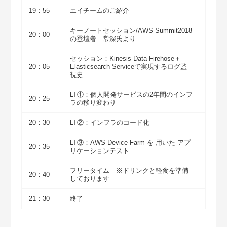
19：55
エイチームのご紹介
キーノートセッション/AWS Summit2018
20：00
の登壇者 常深氏より
セッション：Kinesis Data Firehose＋
20：05
Elasticsearch Serviceで実現するログ監
視史
LT①：個人開発サービスの2年間のインフ
20：25
ラの移り変わり
20：30
LT②：インフラのコード化
LT③：AWS Device Farm を 用いた アプ
20：35
リケーションテスト
フリータイム ※ドリンクと軽食を準備
20：40
しております
21：30
終了