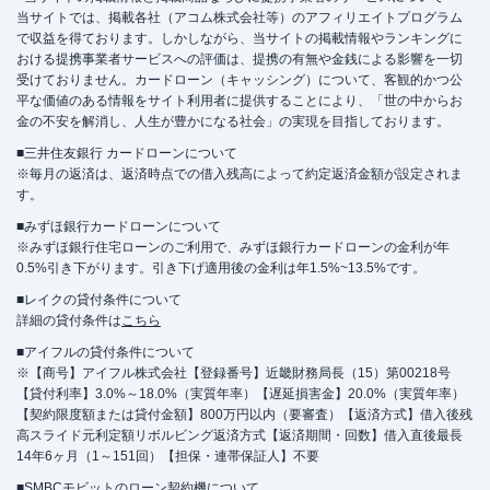
当サイトでは、掲載各社（アコム株式会社等）のアフィリエイトプログラム
で収益を得ております。しかしながら、当サイトの掲載情報やランキングに
おける提携事業者サービスへの評価は、提携の有無や金銭による影響を一切
受けておりません。カードローン（キャッシング）について、客観的かつ公
平な価値のある情報をサイト利用者に提供することにより、「世の中からお
金の不安を解消し、人生が豊かになる社会」の実現を目指しております。
■三井住友銀行 カードローンについて
※毎月の返済は、返済時点での借入残高によって約定返済金額が設定されま
す。
■みずほ銀行カードローンについて
※みずほ銀行住宅ローンのご利用で、みずほ銀行カードローンの金利が年
0.5%引き下がります。引き下げ適用後の金利は年1.5%~13.5%です。
■レイクの貸付条件について
詳細の貸付条件は
こちら
■アイフルの貸付条件について
※【商号】アイフル株式会社【登録番号】近畿財務局長（15）第00218号
【貸付利率】3.0%～18.0%（実質年率）【遅延損害金】20.0%（実質年率）
【契約限度額または貸付金額】800万円以内（要審査）【返済方式】借入後残
高スライド元利定額リボルビング返済方式【返済期間・回数】借入直後最長
14年6ヶ月（1～151回）【担保・連帯保証人】不要
■SMBCモビットのローン契約機について