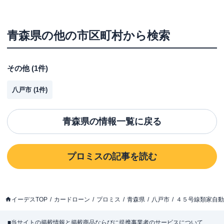
青森県
の他の市区町村から検索
その他
(
1
件)
八戸市
(
1
件)
青森県
の情報一覧に戻る
プロミス
の記事を読む
イーデスTOP
カードローン
プロミス
青森県
八戸市
４５号線類家自動
■当サイトの掲載情報と掲載商品ならびに提携事業者のサービスについて