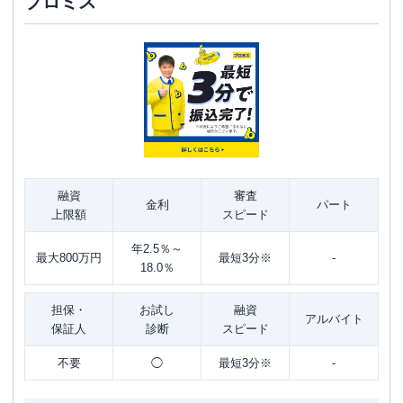
プロミス
融資
審査
金利
パート
上限額
スピード
年2.5％～
最大800万円
最短3分※
-
18.0％
担保・
お試し
融資
アルバイト
保証人
診断
スピード
不要
◯
最短3分※
-