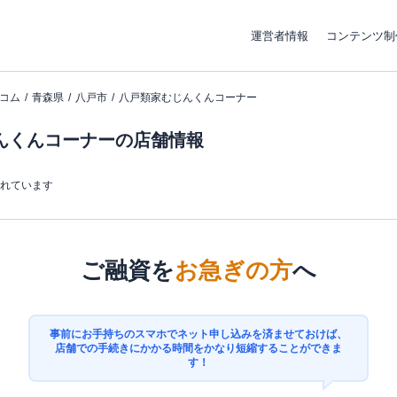
運営者情報
コンテンツ制
コム
青森県
八戸市
八戸類家むじんくんコーナー
んくんコーナーの店舗情報
まれています
ご融資を
お急ぎの方
へ
事前にお手持ちのスマホでネット申し込みを済ませておけば、
店舗での手続きにかかる時間をかなり短縮することができま
す！