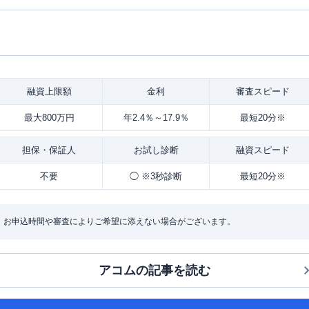
融資
上限額
金利
審査
スピード
最大800万円
年2.4％～17.9％
最短20分※
担保・
保証人
お試し
診断
融資
スピード
不要
◯ ※3秒診断
最短20分※
：お申込時間や審査によりご希望に添えない場合がございます。
アコム
の記事を読む