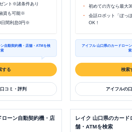
ゼント※諸条件あり
初めての方なら最大3
分融資も可能※
会話ロボット「ぽっぽ
0日間利息0円※
OK！
ーン自動契約機・店舗・ATMを検
アイフル 山口県のカードローン
索
索
索する
検索
口コミ・評判
アイフル
の
ドローン自動契約機・店
レイク 山口県のカード
舗・ATMを検索