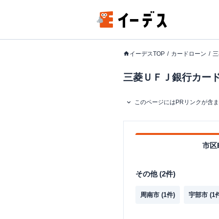
イーデスTOP
カードローン
三
三菱ＵＦＪ銀行カードロ
このページにはPRリンクが含
市区
その他
(
2
件)
周南市
(
1
件)
宇部市
(
1