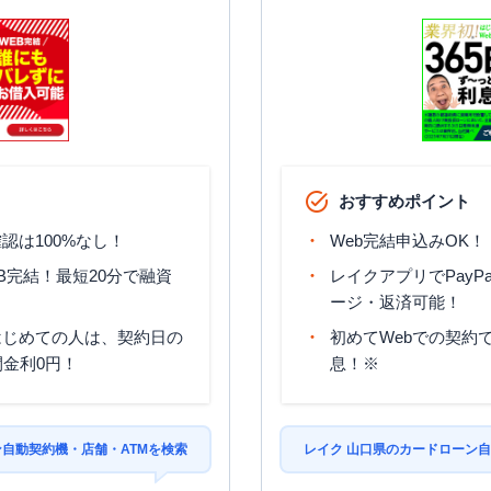
おすすめポイント
認は100%なし！
Web完結申込みOK！
B完結！最短20分で融資
レイクアプリでPayP
ージ・返済可能！
はじめての人は、契約日の
初めてWebでの契約で
間金利0円！
息！※
ン自動契約機・店舗・ATMを検索
レイク 山口県のカードローン自