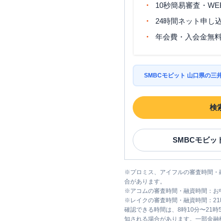
10秒簡易審査・WE
24時間ネット申し
年会費・入会金無
SMBCモビット 山口県の
検
SMBCモビッ
※
プロミス、アイフルの審査時間・
合があります。
※
アコムの審査時間・融資時間：お
※
レイクの審査時間・融資時間：2
確認できる時間は、8時10分〜21
知される場合があります。一部金融