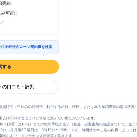
B完結
込み可能！
料！
三井住友銀行内ローン契約機を検索
索する
ト
の口コミ・評判
融資時間：申込みの時間帯、利用する銀行、曜日、または本人確認書類の提出状況
申込時間や審査によりご希望に添えない場合がございます。
1時（日曜日は18時）までの契約手続き完了（審査・必要書類の確認含む）で、当
時50分（毎月第3日曜日は、8時10分〜19時）です。時間外や申し込み内容によっ
機関および、メンテナンス時間等を除きます。