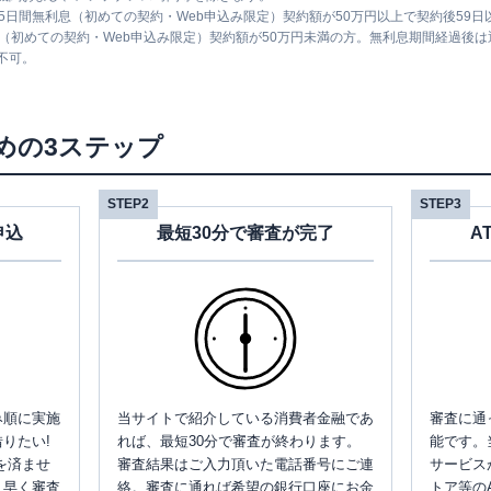
5日間無利息（初めての契約・Web申込み限定）契約額が50万円以上で契約後59
息（初めての契約・Web申込み限定）契約額が50万円未満の方。無利息期間経過後
不可。
めの3ステップ
STEP2
STEP3
申込
最短30分で審査が完了
A
み順に実施
当サイトで紹介している消費者金融であ
審査に通
りたい!
れば、最短30分で審査が終わります。
能です。
を済ませ
審査結果はご入力頂いた電話番号にご連
サービス
、早く審査
絡。審査に通れば希望の銀行口座にお金
トア等の