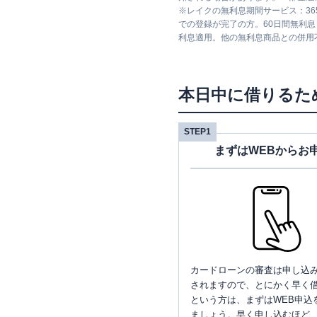
※
レイクの無利息期間サービス：36
での登録が完了の方。60日間無利
利息適用。他の無利息商品との併用
本日中に借りるた
STEP1
まずはWEBからお
カードローンの審査は申し込
されますので、とにかく早く借
という方は、まずはWEB申込
ましょう。早く申し込むほど