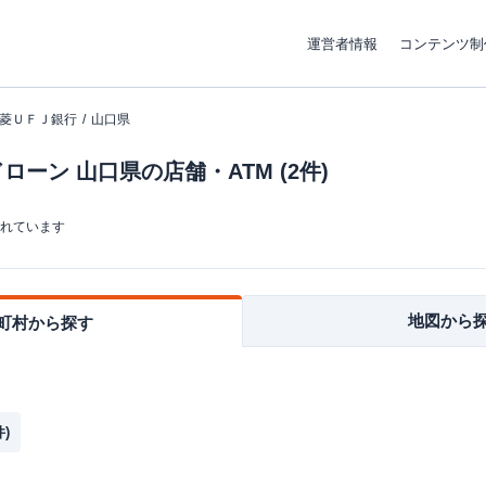
運営者情報
コンテンツ制
菱ＵＦＪ銀行
山口県
ーン 山口県の店舗・ATM (2件)
まれています
地図から
町村から探す
件)