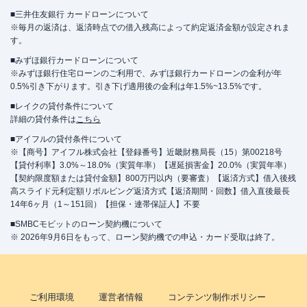
■三井住友銀行 カードローンについて
※毎月の返済は、返済時点での借入残高によって約定返済金額が設定されま
す。
■みずほ銀行カードローンについて
※みずほ銀行住宅ローンのご利用で、みずほ銀行カードローンの金利が年
0.5%引き下がります。引き下げ適用後の金利は年1.5%~13.5%です。
■レイクの貸付条件について
詳細の貸付条件は
こちら
■アイフルの貸付条件について
※【商号】アイフル株式会社【登録番号】近畿財務局長（15）第00218号
【貸付利率】3.0%～18.0%（実質年率）【遅延損害金】20.0%（実質年率）
【契約限度額または貸付金額】800万円以内（要審査）【返済方式】借入後残
高スライド元利定額リボルビング返済方式【返済期間・回数】借入直後最長
14年6ヶ月（1～151回）【担保・連帯保証人】不要
■SMBCモビットのローン契約機について
※ 2026年9月6日をもって、ローン契約機での申込・カード受取は終了。
ご利用環境
運営者情報
コンテンツ制作ポリシー