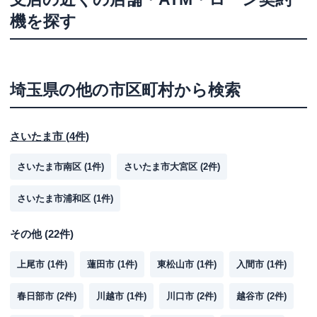
機を探す
埼玉県
の他の市区町村から検索
さいたま市
(
4
件)
さいたま市南区
(
1
件)
さいたま市大宮区
(
2
件)
さいたま市浦和区
(
1
件)
その他
(
22
件)
上尾市
(
1
件)
蓮田市
(
1
件)
東松山市
(
1
件)
入間市
(
1
件)
春日部市
(
2
件)
川越市
(
1
件)
川口市
(
2
件)
越谷市
(
2
件)