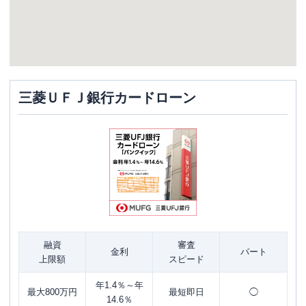
三菱ＵＦＪ銀行カードローン
融資
審査
金利
パート
上限額
スピード
年1.4％～年
最大800万円
最短即日
◯
14.6％