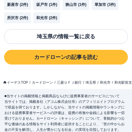
新座市
(
2
件)
坂戸市
(
1
件)
狭山市
(
1
件)
草加市
(
3
件)
所沢市
(
2
件)
和光市
(
2
件)
埼玉県
の情報一覧に戻る
カードローン
の記事を読む
イーデスTOP
カードローン
三菱ＵＦＪ銀行
埼玉県
和光市
和光駅前支
■当サイトの掲載情報と掲載商品ならびに提携事業者のサービスについて
当サイトでは、掲載各社（アコム株式会社等）のアフィリエイトプログラム
で収益を得ております。しかしながら、当サイトの掲載情報やランキングに
おける提携事業者サービスへの評価は、提携の有無や金銭による影響を一切
受けておりません。カードローン（キャッシング）について、客観的かつ公
平な価値のある情報をサイト利用者に提供することにより、「世の中からお
金の不安を解消し、人生が豊かになる社会」の実現を目指しております。