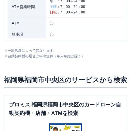
平日：
7：00～24：00
ATM営業時間
土曜
：
7：00～24：00
日祝
：
7：00～24：00
ATM
〇
駐車場
〇
住所
福岡県福岡市中央区天神１－１２－７
※
一部店舗によって異なります。
※
自動契約機の場合は年中無休（年末年始は除く）
名称
三菱ＵＦＪ銀行
福岡中央支店
平日：
9：00～15：00
福岡県
福岡市中央区
のサービスから検索
営業時間
土曜
：
-
日祝
：
-
平日：
7：00～24：00
ATM営業時間
土曜
：
7：00～24：00
プロミス 福岡県福岡市中央区のカードローン自
日祝
：
7：00～24：00
動契約機・店舗・ATMを検索
ATM
〇
駐車場
〇