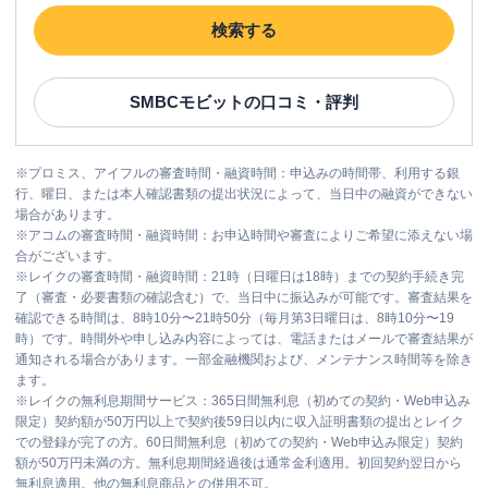
検索する
SMBCモビット
の口コミ・評判
※
プロミス、アイフルの審査時間・融資時間：申込みの時間帯、利用する銀
行、曜日、または本人確認書類の提出状況によって、当日中の融資ができない
場合があります。
※
アコムの審査時間・融資時間：お申込時間や審査によりご希望に添えない場
合がございます。
※
レイクの審査時間・融資時間：21時（日曜日は18時）までの契約手続き完
了（審査・必要書類の確認含む）で、当日中に振込みが可能です。審査結果を
確認できる時間は、8時10分〜21時50分（毎月第3日曜日は、8時10分〜19
時）です。時間外や申し込み内容によっては、電話またはメールで審査結果が
通知される場合があります。一部金融機関および、メンテナンス時間等を除き
ます。
※
レイクの無利息期間サービス：365日間無利息（初めての契約・Web申込み
限定）契約額が50万円以上で契約後59日以内に収入証明書類の提出とレイク
での登録が完了の方。60日間無利息（初めての契約・Web申込み限定）契約
額が50万円未満の方。無利息期間経過後は通常金利適用。初回契約翌日から
無利息適用。他の無利息商品との併用不可。