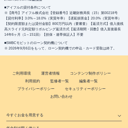
■アイフルの貸付条件について
※【商号】アイフル株式会社【登録番号】近畿財務局長（15）第00218号
【貸付利率】3.0%～18.0%（実質年率）【遅延損害金】20.0%（実質年率）
【契約限度額または貸付金額】800万円以内（要審査）【返済方式】借入後残
高スライド元利定額リボルビング返済方式【返済期間・回数】借入直後最長
14年6ヶ月（1～151回）【担保・連帯保証人】不要
■SMBCモビットのローン契約機について
※ 2026年9月6日をもって、ローン契約機での申込・カード受取は終了。
ご利用環境
運営者情報
コンテンツ制作ポリシー
利用規約
監修者一覧
編集者一覧
プライバシーポリシー
セキュリティーポリシー
お問い合わせ
今すぐお金を用意する