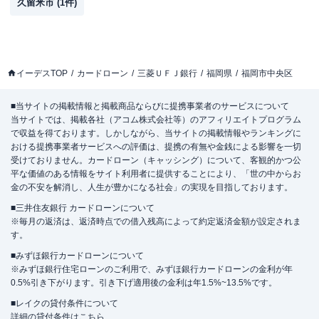
久留米市
(
1
件)
イーデスTOP
カードローン
三菱ＵＦＪ銀行
福岡県
福岡市中央区
■当サイトの掲載情報と掲載商品ならびに提携事業者のサービスについて
当サイトでは、掲載各社（アコム株式会社等）のアフィリエイトプログラム
で収益を得ております。しかしながら、当サイトの掲載情報やランキングに
おける提携事業者サービスへの評価は、提携の有無や金銭による影響を一切
受けておりません。カードローン（キャッシング）について、客観的かつ公
平な価値のある情報をサイト利用者に提供することにより、「世の中からお
金の不安を解消し、人生が豊かになる社会」の実現を目指しております。
■三井住友銀行 カードローンについて
※毎月の返済は、返済時点での借入残高によって約定返済金額が設定されま
す。
■みずほ銀行カードローンについて
※みずほ銀行住宅ローンのご利用で、みずほ銀行カードローンの金利が年
0.5%引き下がります。引き下げ適用後の金利は年1.5%~13.5%です。
■レイクの貸付条件について
詳細の貸付条件は
こちら