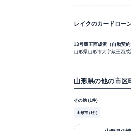
レイク
のカードローン
13号蔵王西成沢（自動契
山形県山形市大字蔵王西成沢
山形県
の他の市区
その他
(
1
件)
山形市
(
1
件)