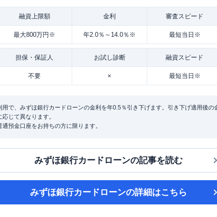
融資
上限額
金利
審査
スピード
最大800万円※
年2.0％～14.0％※
最短当日※
担保・
保証人
お試し
診断
融資
スピード
不要
×
最短当日※
用で、みずほ銀行カードローンの金利を年0.5％引き下げます。引き下げ適用後の金利は
に応じて異なります。
普通預金口座をお持ちの方に限ります。
みずほ銀行カードローン
の記事を読む
みずほ銀行カードローン
の詳細はこちら