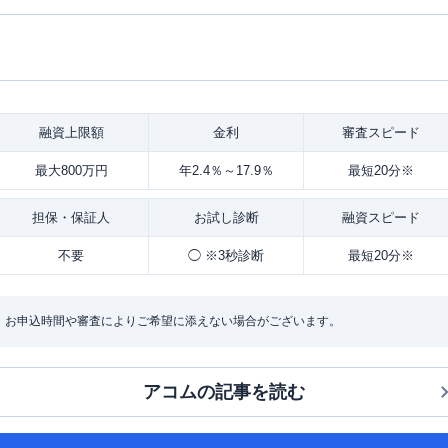
融資
上限額
金利
審査
スピード
最大800万円
年2.4％～17.9％
最短20分※
担保・
保証人
お試し
診断
融資
スピード
不要
◯ ※3秒診断
最短20分※
：お申込時間や審査によりご希望に添えない場合がございます。
アコム
の記事を読む