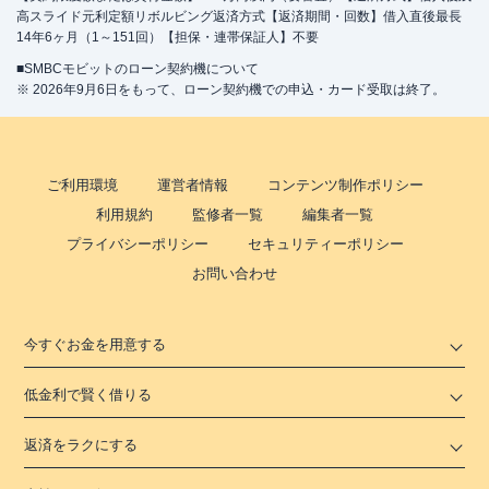
高スライド元利定額リボルビング返済方式【返済期間・回数】借入直後最長
14年6ヶ月（1～151回）【担保・連帯保証人】不要
■SMBCモビットのローン契約機について
※ 2026年9月6日をもって、ローン契約機での申込・カード受取は終了。
ご利用環境
運営者情報
コンテンツ制作ポリシー
利用規約
監修者一覧
編集者一覧
プライバシーポリシー
セキュリティーポリシー
お問い合わせ
今すぐお金を用意する
低金利で賢く借りる
返済をラクにする