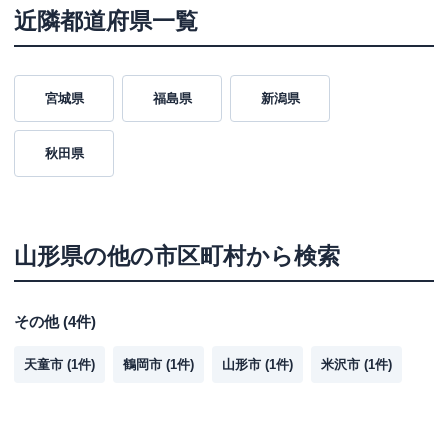
近隣都道府県一覧
宮城県
福島県
新潟県
秋田県
山形県
の他の市区町村から検索
その他
(
4
件)
天童市
(
1
件)
鶴岡市
(
1
件)
山形市
(
1
件)
米沢市
(
1
件)