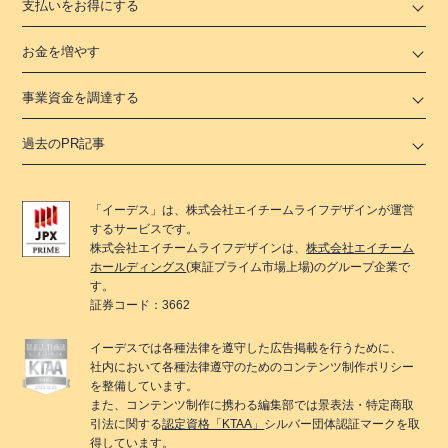
支払いをお得にする
お金を増やす
事業資金を調達する
過去のPR記事
「
イーデス
」は、
株式会社エイチームライフデザイン
が運営
するサービスです。
株式会社エイチームライフデザイン
は、
株式会社エイチーム
ホールディングス
(東証プライム市場上場)のグループ企業で
す。
証券コード：3662
イーデス
では各種法律を遵守した広告掲載を行うために、
社内において各種法律遵守のためのコンテンツ制作ポリシー
を整備しています。
また、コンテンツ制作に携わる編集部では景表法・特定商取
引法に関する
認定資格「KTAA」
シルバー団体認証マークを取
得しています。