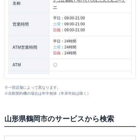
アコム
鶴岡７号バイパスむじんくんコーナ
名称
ー
平日：
09:00-21:00
営業時間
土曜
：
09:00-21:00
日祝
：
09:00-21:00
平日：
24時間
ATM営業時間
土曜
：
24時間
日祝
：
24時間
ATM
〇
駐車場
〇
※
一部店舗によって異なります。
住所
山形県鶴岡市文下字広野２３-４
※
自動契約機の場合は年中無休（年末年始は除く）
山形県
鶴岡市
のサービスから検索