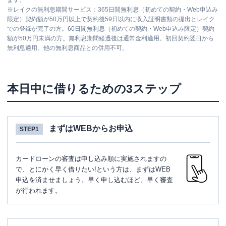
ます。
※
レイクの無利息期間サービス：365日間無利息（初めての契約・Web申込み
限定）契約額が50万円以上で契約後59日以内に収入証明書類の提出とレイク
での登録が完了の方。60日間無利息（初めての契約・Web申込み限定）契約
額が50万円未満の方。無利息期間経過後は通常金利適用。初回契約翌日から
無利息適用。他の無利息商品との併用不可。
本日中に借りるための3ステップ
まずはWEBからお申込
STEP1
カードローンの審査は申し込み順に実施されますの
で、とにかく早く借りたい!という方は、まずはWEB
申込を済ませましょう。早く申し込むほど、早く審査
が行われます。