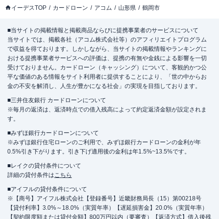
イーデスTOP
カードローン
アコム
山形県
鶴岡市
■当サイトの掲載情報と掲載商品ならびに提携事業者のサービスについて
当サイトでは、掲載各社（アコム株式会社等）のアフィリエイトプログラム
で収益を得ております。しかしながら、当サイトの掲載情報やランキングに
おける提携事業者サービスへの評価は、提携の有無や金銭による影響を一切
受けておりません。カードローン（キャッシング）について、客観的かつ公
平な価値のある情報をサイト利用者に提供することにより、「世の中からお
金の不安を解消し、人生が豊かになる社会」の実現を目指しております。
■三井住友銀行 カードローンについて
※毎月の返済は、返済時点での借入残高によって約定返済金額が設定されま
す。
■みずほ銀行カードローンについて
※みずほ銀行住宅ローンのご利用で、みずほ銀行カードローンの金利が年
0.5%引き下がります。引き下げ適用後の金利は年1.5%~13.5%です。
■レイクの貸付条件について
詳細の貸付条件は
こちら
■アイフルの貸付条件について
※【商号】アイフル株式会社【登録番号】近畿財務局長（15）第00218号
【貸付利率】3.0%～18.0%（実質年率）【遅延損害金】20.0%（実質年率）
【契約限度額または貸付金額】800万円以内（要審査）【返済方式】借入後残