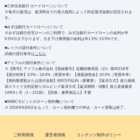
■三井住友銀行 カードローンについて
※毎月の返済は、返済時点での借入残高によって約定返済金額が設定されま
す。
■みずほ銀行カードローンについて
※みずほ銀行住宅ローンのご利用で、みずほ銀行カードローンの金利が年
0.5%引き下がります。引き下げ適用後の金利は年1.5%~13.5%です。
■レイクの貸付条件について
詳細の貸付条件は
こちら
■アイフルの貸付条件について
※【商号】アイフル株式会社【登録番号】近畿財務局長（15）第00218号
【貸付利率】3.0%～18.0%（実質年率）【遅延損害金】20.0%（実質年率）
【契約限度額または貸付金額】800万円以内（要審査）【返済方式】借入後残
高スライド元利定額リボルビング返済方式【返済期間・回数】借入直後最長
14年6ヶ月（1～151回）【担保・連帯保証人】不要
■SMBCモビットのローン契約機について
※ 2026年9月6日をもって、ローン契約機での申込・カード受取は終了。
ご利用環境
運営者情報
コンテンツ制作ポリシー