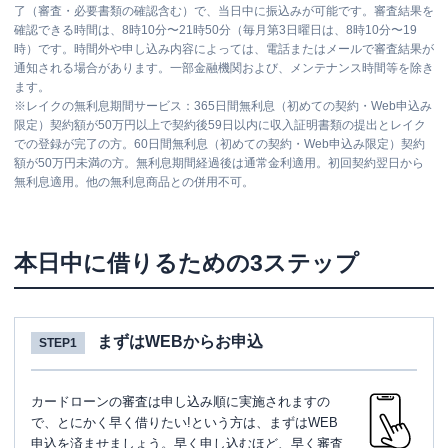
了（審査・必要書類の確認含む）で、当日中に振込みが可能です。審査結果を
確認できる時間は、8時10分〜21時50分（毎月第3日曜日は、8時10分〜19
時）です。時間外や申し込み内容によっては、電話またはメールで審査結果が
通知される場合があります。一部金融機関および、メンテナンス時間等を除き
ます。
※
レイクの無利息期間サービス：365日間無利息（初めての契約・Web申込み
限定）契約額が50万円以上で契約後59日以内に収入証明書類の提出とレイク
での登録が完了の方。60日間無利息（初めての契約・Web申込み限定）契約
額が50万円未満の方。無利息期間経過後は通常金利適用。初回契約翌日から
無利息適用。他の無利息商品との併用不可。
本日中に借りるための3ステップ
まずはWEBからお申込
STEP1
カードローンの審査は申し込み順に実施されますの
で、とにかく早く借りたい!という方は、まずはWEB
申込を済ませましょう。早く申し込むほど、早く審査