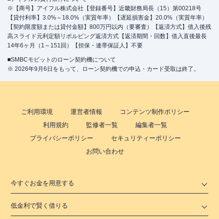
※【商号】アイフル株式会社【登録番号】近畿財務局長（15）第00218号
【貸付利率】3.0%～18.0%（実質年率）【遅延損害金】20.0%（実質年率）
【契約限度額または貸付金額】800万円以内（要審査）【返済方式】借入後残
高スライド元利定額リボルビング返済方式【返済期間・回数】借入直後最長
14年6ヶ月（1～151回）【担保・連帯保証人】不要
■SMBCモビットのローン契約機について
※ 2026年9月6日をもって、ローン契約機での申込・カード受取は終了。
ご利用環境
運営者情報
コンテンツ制作ポリシー
利用規約
監修者一覧
編集者一覧
プライバシーポリシー
セキュリティーポリシー
お問い合わせ
今すぐお金を用意する
低金利で賢く借りる