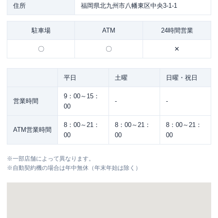
住所
福岡県北九州市八幡東区中央3-1-1
駐車場
ATM
24時間営業
〇
〇
✕
平日
土曜
日曜・祝日
9：00～15：
営業時間
-
-
00
8：00～21：
8：00～21：
8：00～21：
ATM営業時間
00
00
00
※
一部店舗によって異なります。
※
自動契約機の場合は年中無休（年末年始は除く）