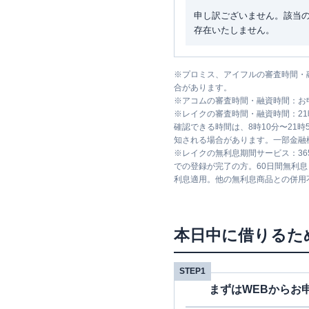
申し訳ございません。該当
存在いたしません。
※
プロミス、アイフルの審査時間・
合があります。
※
アコムの審査時間・融資時間：お
※
レイクの審査時間・融資時間：2
確認できる時間は、8時10分〜21
知される場合があります。一部金融
※
レイクの無利息期間サービス：36
での登録が完了の方。60日間無利
利息適用。他の無利息商品との併用
本日中に借りるた
STEP1
まずはWEBからお