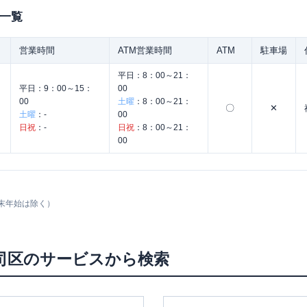
一覧
営業時間
ATM営業時間
ATM
駐車場
平日：
8：00～21：
平日：
9：00～15：
00
00
土曜
：
8：00～21：
〇
✕
土曜
：
-
00
日祝
：
-
日祝
：
8：00～21：
00
末年始は除く）
司区
のサービスから検索