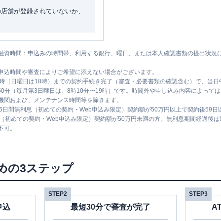
の店舗が登録されていないか、
融資時間：申込みの時間帯、利用する銀行、曜日、または本人確認書類の提出状況
申込時間や審査によりご希望に添えない場合がございます。
1時（日曜日は18時）までの契約手続き完了（審査・必要書類の確認含む）で、当
時50分（毎月第3日曜日は、8時10分〜19時）です。時間外や申し込み内容によっ
機関および、メンテナンス時間等を除きます。
5日間無利息（初めての契約・Web申込み限定）契約額が50万円以上で契約後59
息（初めての契約・Web申込み限定）契約額が50万円未満の方。無利息期間経過後
不可。
めの3ステップ
STEP2
STEP3
申込
最短30分で審査が完了
A