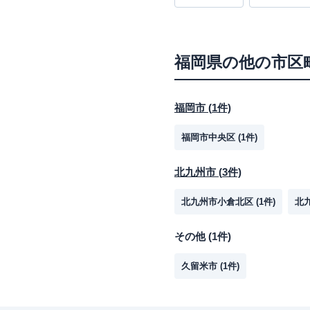
福岡県
の他の市区
福岡市
(
1
件)
福岡市中央区
(
1
件)
北九州市
(
3
件)
北九州市小倉北区
(
1
件)
北
その他
(
1
件)
久留米市
(
1
件)