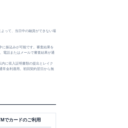
によって、当日中の融資ができない場
日中に振込みが可能です。審査結果を
ては、電話またはメールで審査結果が通
日以内に収入証明書類の提出とレイク
は通常金利適用。初回契約翌日から無
TMでカードのご利用