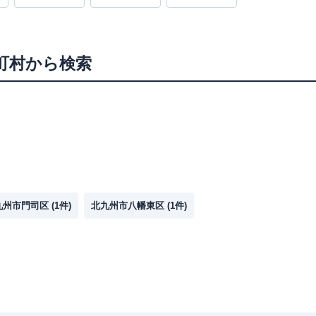
町村から検索
九州市門司区
(
1
件)
北九州市八幡東区
(
1
件)