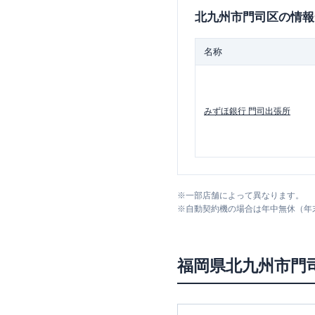
北九州市門司区
の情報
名称
みずほ銀行
門司出張所
※
一部店舗によって異なります。
※
自動契約機の場合は年中無休（年
福岡県
北九州市門