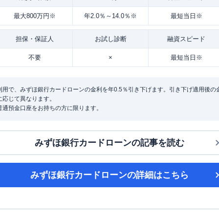
最大800万円※
年2.0％～14.0％※
最短当日※
担保・
保証人
お試し
診断
融資
スピード
不要
×
最短当日※
用で、みずほ銀行カードローンの金利を年0.5％引き下げます。引き下げ適用後の金利は
に応じて異なります。
普通預金口座をお持ちの方に限ります。
みずほ銀行カードローン
の記事を読む
みずほ銀行カードローン
の詳細はこちら