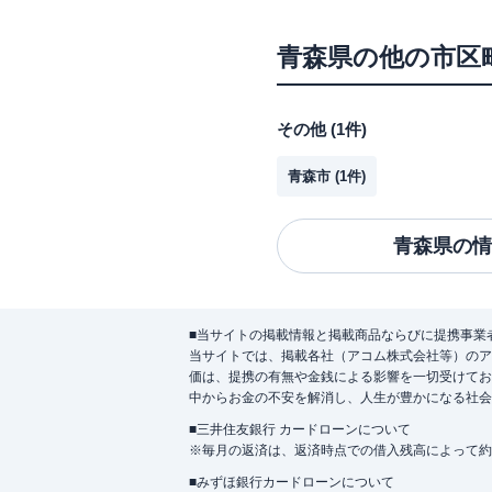
青森県
の他の市区
その他
(
1
件)
青森市
(
1
件)
青森県
の情
■当サイトの掲載情報と掲載商品ならびに提携事業
当サイトでは、掲載各社（アコム株式会社等）のア
価は、提携の有無や金銭による影響を一切受けてお
中からお金の不安を解消し、人生が豊かになる社会
■三井住友銀行 カードローンについて
※毎月の返済は、返済時点での借入残高によって約
■みずほ銀行カードローンについて