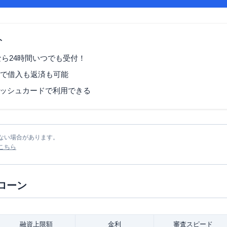
ト
なら24時間いつでも受付！
Mで借入も返済も可能
ッシュカードで利用できる
ない場合があります。
こちら
ローン
融資
上限額
金利
審査
スピード