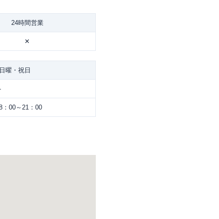
24時間営業
✕
日曜・祝日
-
8：00～21：00