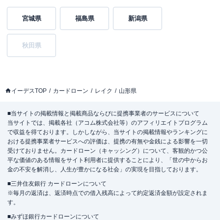
宮城県
福島県
新潟県
秋田県
イーデスTOP
カードローン
レイク
山形県
■当サイトの掲載情報と掲載商品ならびに提携事業者のサービスについて
当サイトでは、掲載各社（アコム株式会社等）のアフィリエイトプログラム
で収益を得ております。しかしながら、当サイトの掲載情報やランキングに
おける提携事業者サービスへの評価は、提携の有無や金銭による影響を一切
受けておりません。カードローン（キャッシング）について、客観的かつ公
平な価値のある情報をサイト利用者に提供することにより、「世の中からお
金の不安を解消し、人生が豊かになる社会」の実現を目指しております。
■三井住友銀行 カードローンについて
※毎月の返済は、返済時点での借入残高によって約定返済金額が設定されま
す。
■みずほ銀行カードローンについて