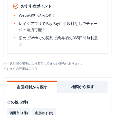
おすすめポイント
Web完結申込みOK！
レイクアプリでPayPayに手数料なしでチャー
ジ・返済可能！
初めてWebでの契約で業界初の365日間無利息！
※
※
申込時間や審査により希望に沿えない場合があります。
※
レイク
の詳細はこちら
地図から探す
市区町村から探す
その他
(
2
件)
酒田市
(
1
件)
山形市
(
1
件)