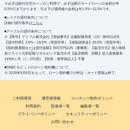
※みずほ銀行住宅ローンのご利用で、みずほ銀行カードローンの金利が年
0.5%引き下がります。引き下げ適用後の金利は年1.5%~13.5%です。
■レイクの貸付条件について
詳細の貸付条件は
こちら
■アイフルの貸付条件について
※【商号】アイフル株式会社【登録番号】近畿財務局長（15）第00218号
【貸付利率】3.0%～18.0%（実質年率）【遅延損害金】20.0%（実質年率）
【契約限度額または貸付金額】800万円以内（要審査）【返済方式】借入後残
高スライド元利定額リボルビング返済方式【返済期間・回数】借入直後最長
14年6ヶ月（1～151回）【担保・連帯保証人】不要
■SMBCモビットのローン契約機について
※ 2026年9月6日をもって、ローン契約機での申込・カード受取は終了。
ご利用環境
運営者情報
コンテンツ制作ポリシー
利用規約
監修者一覧
編集者一覧
プライバシーポリシー
セキュリティーポリシー
お問い合わせ