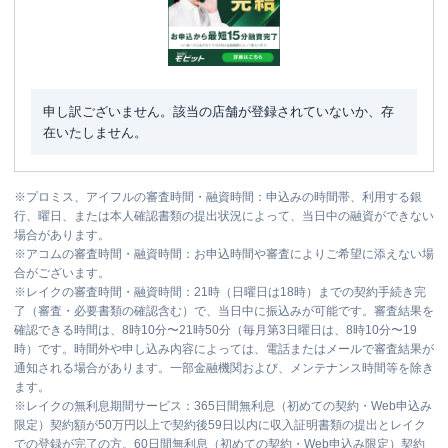
申し訳ございません。該当の店舗が登録されていないか、存
在いたしません。
※
プロミス、アイフルの審査時間・融資時間：申込みの時間帯、利用する銀
行、曜日、または本人確認書類の提出状況によって、当日中の融資ができない
場合があります。
※
アコムの審査時間・融資時間：お申込時間や審査によりご希望に添えない場
合がございます。
※
レイクの審査時間・融資時間：21時（日曜日は18時）までの契約手続き完
了（審査・必要書類の確認含む）で、当日中に振込みが可能です。審査結果を
確認できる時間は、8時10分〜21時50分（毎月第3日曜日は、8時10分〜19
時）です。時間外や申し込み内容によっては、電話またはメールで審査結果が
通知される場合があります。一部金融機関および、メンテナンス時間等を除き
ます。
※
レイクの無利息期間サービス：365日間無利息（初めての契約・Web申込み
限定）契約額が50万円以上で契約後59日以内に収入証明書類の提出とレイク
での登録が完了の方。60日間無利息（初めての契約・Web申込み限定）契約