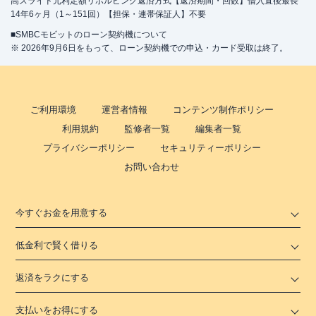
高スライド元利定額リボルビング返済方式【返済期間・回数】借入直後最長
14年6ヶ月（1～151回）【担保・連帯保証人】不要
■SMBCモビットのローン契約機について
※ 2026年9月6日をもって、ローン契約機での申込・カード受取は終了。
ご利用環境
運営者情報
コンテンツ制作ポリシー
利用規約
監修者一覧
編集者一覧
プライバシーポリシー
セキュリティーポリシー
お問い合わせ
今すぐお金を用意する
低金利で賢く借りる
返済をラクにする
支払いをお得にする