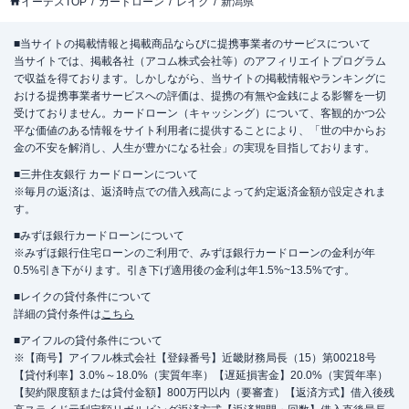
イーデスTOP
カードローン
レイク
新潟県
■当サイトの掲載情報と掲載商品ならびに提携事業者のサービスについて
当サイトでは、掲載各社（アコム株式会社等）のアフィリエイトプログラム
で収益を得ております。しかしながら、当サイトの掲載情報やランキングに
おける提携事業者サービスへの評価は、提携の有無や金銭による影響を一切
受けておりません。カードローン（キャッシング）について、客観的かつ公
平な価値のある情報をサイト利用者に提供することにより、「世の中からお
金の不安を解消し、人生が豊かになる社会」の実現を目指しております。
■三井住友銀行 カードローンについて
※毎月の返済は、返済時点での借入残高によって約定返済金額が設定されま
す。
■みずほ銀行カードローンについて
※みずほ銀行住宅ローンのご利用で、みずほ銀行カードローンの金利が年
0.5%引き下がります。引き下げ適用後の金利は年1.5%~13.5%です。
■レイクの貸付条件について
詳細の貸付条件は
こちら
■アイフルの貸付条件について
※【商号】アイフル株式会社【登録番号】近畿財務局長（15）第00218号
【貸付利率】3.0%～18.0%（実質年率）【遅延損害金】20.0%（実質年率）
【契約限度額または貸付金額】800万円以内（要審査）【返済方式】借入後残