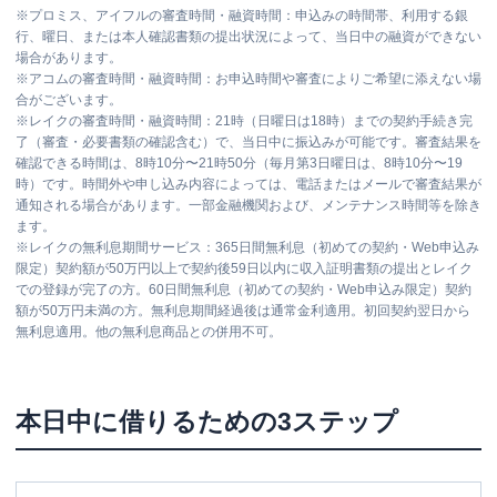
※
プロミス、アイフルの審査時間・融資時間：申込みの時間帯、利用する銀
行、曜日、または本人確認書類の提出状況によって、当日中の融資ができない
場合があります。
※
アコムの審査時間・融資時間：お申込時間や審査によりご希望に添えない場
合がございます。
※
レイクの審査時間・融資時間：21時（日曜日は18時）までの契約手続き完
了（審査・必要書類の確認含む）で、当日中に振込みが可能です。審査結果を
確認できる時間は、8時10分〜21時50分（毎月第3日曜日は、8時10分〜19
時）です。時間外や申し込み内容によっては、電話またはメールで審査結果が
通知される場合があります。一部金融機関および、メンテナンス時間等を除き
ます。
※
レイクの無利息期間サービス：365日間無利息（初めての契約・Web申込み
限定）契約額が50万円以上で契約後59日以内に収入証明書類の提出とレイク
での登録が完了の方。60日間無利息（初めての契約・Web申込み限定）契約
額が50万円未満の方。無利息期間経過後は通常金利適用。初回契約翌日から
無利息適用。他の無利息商品との併用不可。
本日中に借りるための3ステップ