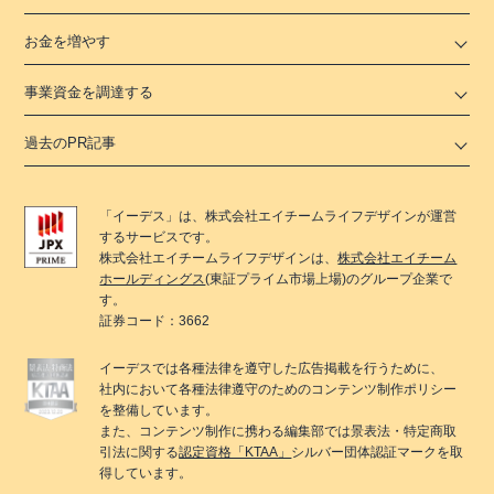
お金を増やす
事業資金を調達する
過去のPR記事
「
イーデス
」は、
株式会社エイチームライフデザイン
が運営
するサービスです。
株式会社エイチームライフデザイン
は、
株式会社エイチーム
ホールディングス
(東証プライム市場上場)のグループ企業で
す。
証券コード：3662
イーデス
では各種法律を遵守した広告掲載を行うために、
社内において各種法律遵守のためのコンテンツ制作ポリシー
を整備しています。
また、コンテンツ制作に携わる編集部では景表法・特定商取
引法に関する
認定資格「KTAA」
シルバー団体認証マークを取
得しています。