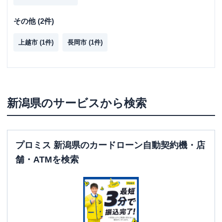
その他
(
2
件)
上越市
(
1
件)
長岡市
(
1
件)
新潟県
のサービスから検索
プロミス 新潟県のカードローン自動契約機・店
舗・ATMを検索