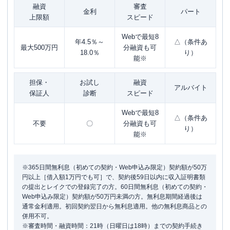
融資
審査
金利
パート
上限額
スピード
Webで最短8
年4.5％～
△（条件あ
最大500万円
分融資も可
18.0％
り）
能※
担保・
お試し
融資
アルバイト
保証人
診断
スピード
Webで最短8
△（条件あ
不要
〇
分融資も可
り）
能※
※365日間無利息（初めての契約・Web申込み限定）契約額が50万
円以上［借入額1万円でも可］で、契約後59日以内に収入証明書類
の提出とレイクでの登録完了の方。60日間無利息（初めての契約・
Web申込み限定）契約額が50万円未満の方。無利息期間経過後は
通常金利適用。初回契約翌日から無利息適用。他の無利息商品との
併用不可。
※審査時間・融資時間：21時（日曜日は18時）までの契約手続き