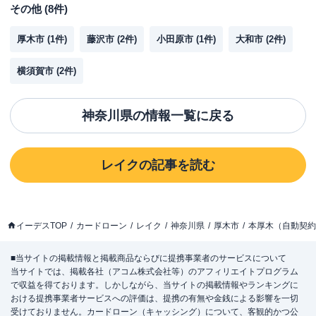
その他
(
8
件)
厚木市
(
1
件)
藤沢市
(
2
件)
小田原市
(
1
件)
大和市
(
2
件)
横須賀市
(
2
件)
神奈川県
の情報一覧に戻る
レイク
の記事を読む
イーデスTOP
カードローン
レイク
神奈川県
厚木市
本厚木（自動契約
■当サイトの掲載情報と掲載商品ならびに提携事業者のサービスについて
当サイトでは、掲載各社（アコム株式会社等）のアフィリエイトプログラム
で収益を得ております。しかしながら、当サイトの掲載情報やランキングに
おける提携事業者サービスへの評価は、提携の有無や金銭による影響を一切
受けておりません。カードローン（キャッシング）について、客観的かつ公