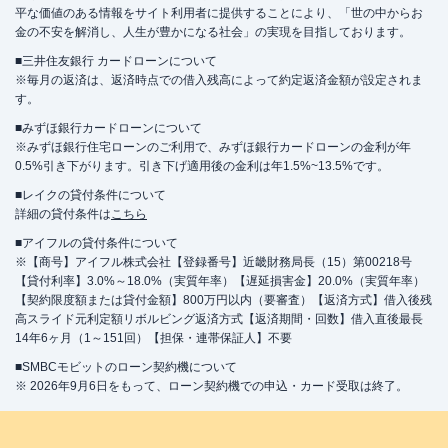
平な価値のある情報をサイト利用者に提供することにより、「世の中からお
金の不安を解消し、人生が豊かになる社会」の実現を目指しております。
■三井住友銀行 カードローンについて
※毎月の返済は、返済時点での借入残高によって約定返済金額が設定されま
す。
■みずほ銀行カードローンについて
※みずほ銀行住宅ローンのご利用で、みずほ銀行カードローンの金利が年
0.5%引き下がります。引き下げ適用後の金利は年1.5%~13.5%です。
■レイクの貸付条件について
詳細の貸付条件は
こちら
■アイフルの貸付条件について
※【商号】アイフル株式会社【登録番号】近畿財務局長（15）第00218号
【貸付利率】3.0%～18.0%（実質年率）【遅延損害金】20.0%（実質年率）
【契約限度額または貸付金額】800万円以内（要審査）【返済方式】借入後残
高スライド元利定額リボルビング返済方式【返済期間・回数】借入直後最長
14年6ヶ月（1～151回）【担保・連帯保証人】不要
■SMBCモビットのローン契約機について
※ 2026年9月6日をもって、ローン契約機での申込・カード受取は終了。