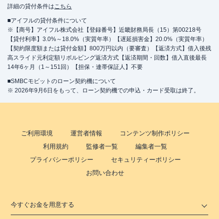
詳細の貸付条件は
こちら
■アイフルの貸付条件について
※【商号】アイフル株式会社【登録番号】近畿財務局長（15）第00218号
【貸付利率】3.0%～18.0%（実質年率）【遅延損害金】20.0%（実質年率）
【契約限度額または貸付金額】800万円以内（要審査）【返済方式】借入後残
高スライド元利定額リボルビング返済方式【返済期間・回数】借入直後最長
14年6ヶ月（1～151回）【担保・連帯保証人】不要
■SMBCモビットのローン契約機について
※ 2026年9月6日をもって、ローン契約機での申込・カード受取は終了。
ご利用環境
運営者情報
コンテンツ制作ポリシー
利用規約
監修者一覧
編集者一覧
プライバシーポリシー
セキュリティーポリシー
お問い合わせ
今すぐお金を用意する