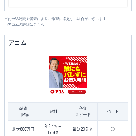
※
お申込時間や審査によりご希望に添えない場合がございます。
※
アコム
の詳細はこちら
アコム
融資
審査
金利
パート
上限額
スピード
年2.4％～
最大800万円
最短20分※
◯
17.9％