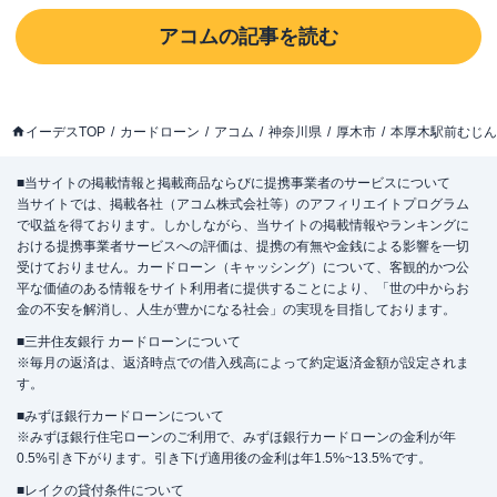
アコム
の記事を読む
イーデスTOP
カードローン
アコム
神奈川県
厚木市
本厚木駅前むじん
■当サイトの掲載情報と掲載商品ならびに提携事業者のサービスについて
当サイトでは、掲載各社（アコム株式会社等）のアフィリエイトプログラム
で収益を得ております。しかしながら、当サイトの掲載情報やランキングに
おける提携事業者サービスへの評価は、提携の有無や金銭による影響を一切
受けておりません。カードローン（キャッシング）について、客観的かつ公
平な価値のある情報をサイト利用者に提供することにより、「世の中からお
金の不安を解消し、人生が豊かになる社会」の実現を目指しております。
■三井住友銀行 カードローンについて
※毎月の返済は、返済時点での借入残高によって約定返済金額が設定されま
す。
■みずほ銀行カードローンについて
※みずほ銀行住宅ローンのご利用で、みずほ銀行カードローンの金利が年
0.5%引き下がります。引き下げ適用後の金利は年1.5%~13.5%です。
■レイクの貸付条件について