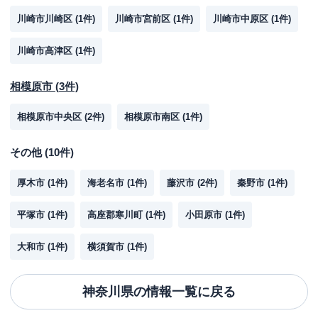
川崎市川崎区
(
1
件)
川崎市宮前区
(
1
件)
川崎市中原区
(
1
件)
川崎市高津区
(
1
件)
相模原市
(
3
件)
相模原市中央区
(
2
件)
相模原市南区
(
1
件)
その他
(
10
件)
厚木市
(
1
件)
海老名市
(
1
件)
藤沢市
(
2
件)
秦野市
(
1
件)
平塚市
(
1
件)
高座郡寒川町
(
1
件)
小田原市
(
1
件)
大和市
(
1
件)
横須賀市
(
1
件)
神奈川県
の情報一覧に戻る