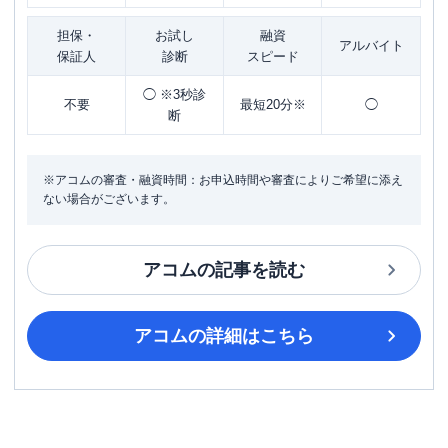
担保・
お試し
融資
アルバイト
保証人
診断
スピード
◯ ※3秒診
不要
最短20分※
◯
断
※アコムの審査・融資時間：お申込時間や審査によりご希望に添え
ない場合がございます。
アコム
の記事を読む
アコム
の詳細はこちら