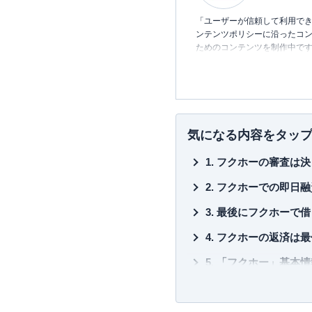
「ユーザーが信頼して利用でき
ンテンツポリシーに沿ったコ
ためのコンテンツを制作中で
■書籍
初心者でもわかる！お金に関す
■保有資格
KTAA団体シルバー認証マーク
気になる内容をタッ
■許認可
フクホーの審査は決
有料職業紹介事業
（厚生労働
フクホーでの即日融
最後にフクホーで借
フクホーの返済は最
「フクホー」基本情