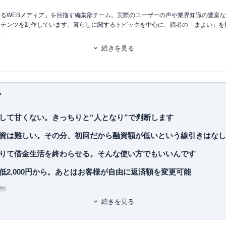
るWEBメディア」を目指す編集部チーム。実際のユーザーの声や業界知識の豊富
ンテンツを制作しています。暮らしに関するトピックを中心に、読者の「まよい」を
す。
続きを見る
るアレコレの選び方BOOK
（2023.12.20～）
プ
して甘くない。きっちりと“人となり”で判断します
大臣許可・
許可番号：23-ユ-302788
）
資は難しい。その分、初回だから融資額が低いという線引きはなし
りて借金生活を終わらせる。そんな使い方でもいいんです
低2,000円から。あとはお客様が自由に返済額を変更可能
報
続きを見る