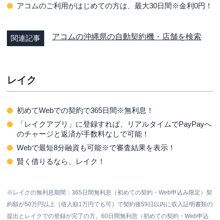
アコムのご利用がはじめての方は、最大
30日間※
金利0円！
アコムの沖縄県の自動契約機・店舗を検索
関連記事
レイク
初めてWebでの契約で
365日間※
無利息！
「レイクアプリ」に登録すれば、リアルタイムでPayPayへ
のチャージと返済が手数料なしで可能！
Webで最短8分融資も可能※
で審査結果を表示！
賢く借りるなら、レイク！
※レイクの無利息期間：365日間無利息（初めての契約・Web申込み限定）契
約額が50万円以上［借入額1万円でも可］で契約後59日以内に収入証明書類の
提出とレイクでの登録が完了の方。60日間無利息（初めての契約・Web申込