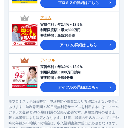
プロミス
の詳細はこちら
アコム
実質年利
：
年2.4％～17.9％
利用限度額
：
最大800万円
審査時間
：
最短20分※
アコム
の詳細はこちら
アイフル
実質年利
：
年3.0％～18.0％
利用限度額
：
800万円以内
審査時間
：
最短9分※
アイフル
の詳細はこちら
※
プロミス
：
※融資時間：申込時間や審査により希望に沿えない場合が
あります。無利息期間：30日間無利息サービスを利用するには、メール
アドレス登録とWeb明細利用の登録が必要です。新規契約時の融資上
限：本審査により決定となります。18歳、19歳の申込みについて：申込
時の年齢が19歳以下の場合は、収入証明書類の提出が必須となります。