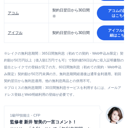
契約日翌日から
30日間
アコム
の詳
アコム
はこちら
※
アイフル
の
アイフル
契約日翌日から
30日間
細はこち
※レイクの無利息期間：365日間無利息（初めての契約・Web申込み限定）契
約額が50万円以上［借入額1万円でも可］で契約後59日以内に収入証明書類の
提出とレイクでの登録が完了の方。60日間無利息（初めての契約・Web申込
み限定）契約額が50万円未満の方。無利息期間経過後は通常金利適用。初回
契約翌日から無利息適用。他の無利息商品との併用不可。
※プロミスの無利息期間：30日間無利息サービスを利用するには、メールア
ドレス登録とWeb明細利用の登録が必要です。
1級FP技能士・CFP
監修者 新井 智美の一言コメント！