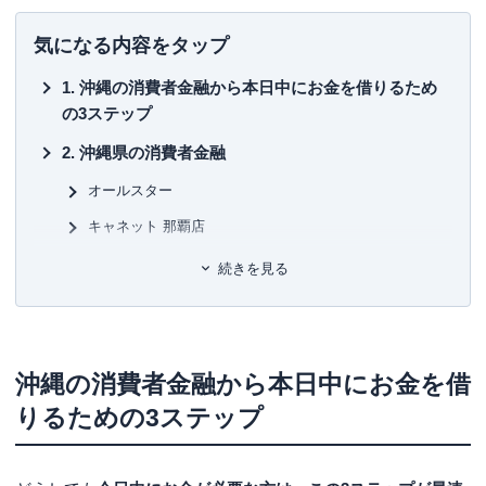
コンサルタントとして個人向け相談（資産運用・保険診
断・税金相談・相続対策・家計診断・ローン・住宅購入の
■書
気になる内容をタップ
アドバイス）を行う他、資産運用など上記相談内容にまつ
初
わるセミナー講師（企業向け・サークル、団体向け）を行
沖縄の消費者金融から本日中にお金を借りるため
うと同時に金融メディアへの執筆および監修も行い、現在
■保
の3ステップ
年間200本以上の執筆および監修をこなしている。これまで
KT
の執筆および監修実績 は1,000本以上に及ぶ。
沖縄県の消費者金融
■許
監修実績
有
オールスター
レイク：
融資とは？出資や投資との違いや種類についてわ
ユ-3
キャネット 那覇店
かりやすく解説
auじぶん銀行：
資産運用について知っておきたいことまと
プロミス
続きを見る
め！種類や方法、注意点を解説
アイフル
アコム
レイク
沖縄の消費者金融から本日中にお金を借
りるための3ステップ