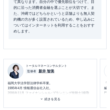
て異なります。自分の中で優先順位をつけて、目
的に沿った消費者金融を選ぶことが大切です。ま
た、沖縄ではどちらかというと店舗よりも無人契
約機の方が多く設置されているため、申し込みに
ついてはインターネットを利用することをおすす
めします。
トータルマネーコンサルタント
新井 智美
監修者
福岡大学法学部法律学科卒業。
「
1995年4月 情報通信会社入社。
編
2006年11月 ファイナンシャル･プランニング技能士1級取
門
得。
テ
続きを見る
2017年10月 独立。
に
め