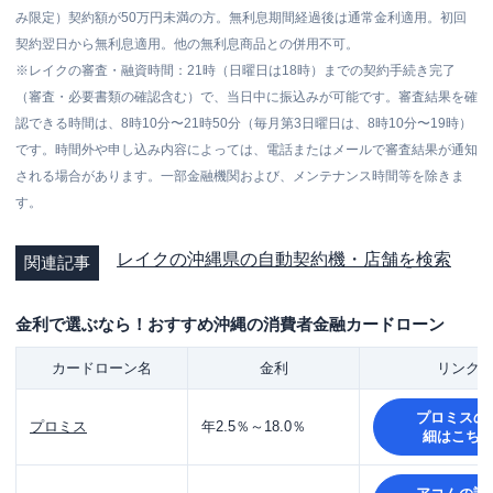
み限定）契約額が50万円未満の方。無利息期間経過後は通常金利適用。初回
契約翌日から無利息適用。他の無利息商品との併用不可。
※レイクの審査・融資時間：21時（日曜日は18時）までの契約手続き完了
（審査・必要書類の確認含む）で、当日中に振込みが可能です。審査結果を確
認できる時間は、8時10分〜21時50分（毎月第3日曜日は、8時10分〜19時）
です。時間外や申し込み内容によっては、電話またはメールで審査結果が通知
される場合があります。一部金融機関および、メンテナンス時間等を除きま
す。
レイクの沖縄県の自動契約機・店舗を検索
関連記事
金利で選ぶなら！おすすめ沖縄の消費者金融カードローン
カードローン名
金利
リンク
プロミス
の
プロミス
年2.5％～18.0％
細はこち