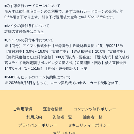
■みずほ銀行カードローンについて
※みずほ銀行住宅ローンのご利用で、みずほ銀行カードローンの金利が年
0.5%引き下がります。引き下げ適用後の金利は年1.5%~13.5%です。
■レイクの貸付条件について
詳細の貸付条件は
こちら
■アイフルの貸付条件について
※【商号】アイフル株式会社【登録番号】近畿財務局長（15）第00218号
【貸付利率】3.0%～18.0%（実質年率）【遅延損害金】20.0%（実質年率）
【契約限度額または貸付金額】800万円以内（要審査）【返済方式】借入後残
高スライド元利定額リボルビング返済方式【返済期間・回数】借入直後最長
14年6ヶ月（1～151回）【担保・連帯保証人】不要
■SMBCモビットのローン契約機について
※ 2026年9月6日をもって、ローン契約機での申込・カード受取は終了。
ご利用環境
運営者情報
コンテンツ制作ポリシー
利用規約
監修者一覧
編集者一覧
プライバシーポリシー
セキュリティーポリシー
お問い合わせ