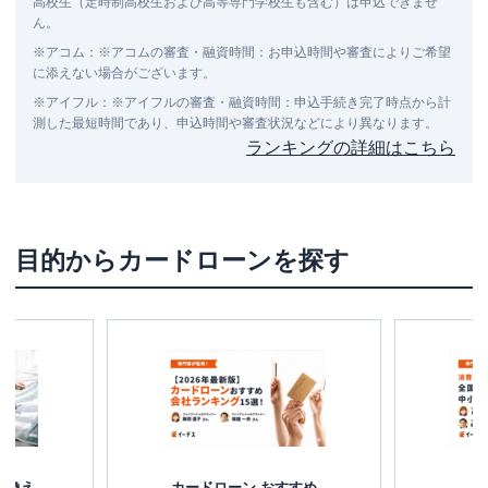
高校生（定時制高校生および高等専門学校生も含む）は申込できませ
ん。
※
アコム
：
※アコムの審査・融資時間：お申込時間や審査によりご希望
に添えない場合がございます。
※
アイフル
：
※アイフルの審査・融資時間：申込手続き完了時点から計
測した最短時間であり、申込時間や審査状況などにより異なります。
ランキングの詳細はこちら
目的からカードローンを探す
り換え
カードローン おすすめ