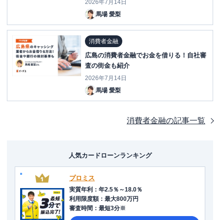
2026年7月14日
馬場 愛梨
消費者金融
広島の消費者金融でお金を借りる！自社審
査の街金も紹介
2026年7月14日
馬場 愛梨
消費者金融
の記事一覧
人気カードローンランキング
プロミス
実質年利
：
年2.5％～18.0％
利用限度額
：
最大800万円
審査時間
：
最短3分※