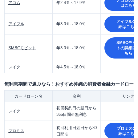
アコム
の詳
アコム
年2.4％～17.9％
はこちら
アイフル
の
アイフル
年3.0％～18.0％
細はこち
SMBCモビ
SMBCモビット
年3.0％～18.0％
ト
の詳細は
ちら
レイク
年4.5％～18.0％
無利息期間で選ぶなら！おすすめ沖縄の消費者金融カードロー
カードローン名
金利
リンク
初回契約日の翌日から
レイク
365日間※
無利息
初回利用日翌日から
30
プロミス
の
プロミス
細はこち
日間※