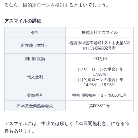
るなら、目的別ローンを検討するとよいでしょう。
アスマイルの詳細
会社
株式会社アスマイル
横浜市中区不老町1-2-1 中央第6関
所在地（本社）
内ビル8階802号室
利用限度額
200万円
（フリーローンの場合）年
17.95％
借入金利
（目的別ローンの場合）年
14.95％～16.95％
登録番号
神奈川県知事（３）第05041号
日本貸金業協会会員
第005811号
アスマイルには、中小では珍しく「30日間無利息」になる特
典もあります。