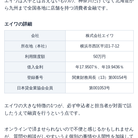
エイワは大手とは言えないものの、神奈川だけでなく北海道か
ら九州まで全国各地に店舗を持つ消費者金融です。
エイワの詳細
会社
株式会社エイワ
所在地（本社）
横浜市西区平沼1-7-12
利用限度額
50万円
借入金利
年17.9507％、年19.9436％
登録番号
関東財務局長（13）第00154号
日本貸金業協会会員
第001053号
エイワの大きな特徴の1つが、必ず申込者と担当者が対面で話
したうえで融資を行うという点です。
オンラインで済ませられないので不便と感じるかもしれません
が、質問や相談がしやすいうえ個別の事情や人間性を加味して