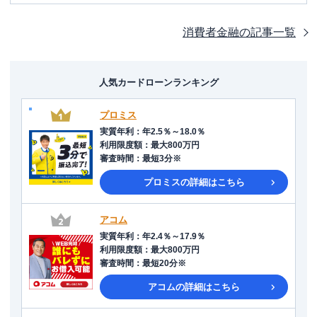
消費者金融
の記事一覧
人気カードローンランキング
プロミス
実質年利
：
年2.5％～18.0％
利用限度額
：
最大800万円
審査時間
：
最短3分※
プロミス
の詳細はこちら
アコム
実質年利
：
年2.4％～17.9％
利用限度額
：
最大800万円
審査時間
：
最短20分※
アコム
の詳細はこちら