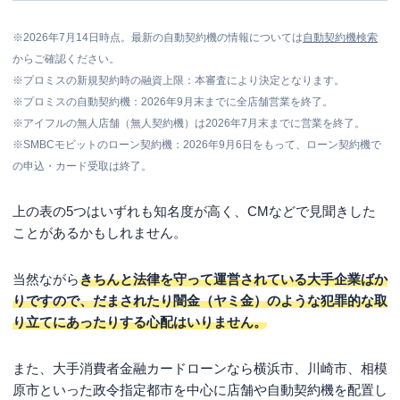
※2026年7月14日時点。最新の自動契約機の情報については
自動契約機検索
からご確認ください。
※プロミスの新規契約時の融資上限：本審査により決定となります。
※プロミスの自動契約機：2026年9月末までに全店舗営業を終了。
※アイフルの無人店舗（無人契約機）は2026年7月末までに営業を終了。
※SMBCモビットのローン契約機：2026年9月6日をもって、ローン契約機で
の申込・カード受取は終了。
上の表の5つはいずれも知名度が高く、CMなどで見聞きした
ことがあるかもしれません。
当然ながら
きちんと法律を守って運営されている大手企業ばか
りですので、だまされたり闇金（ヤミ金）のような犯罪的な取
り立てにあったりする心配はいりません。
また、大手消費者金融カードローンなら横浜市、川崎市、相模
原市といった政令指定都市を中心に店舗や自動契約機を配置し