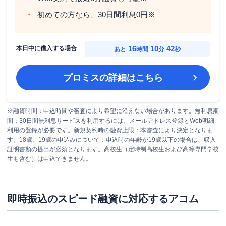
初めての方なら、30日間利息0円※
16
10
41
本日中に借入する場合
あと
時間
分
秒
プロミス
の詳細はこちら
※融資時間：申込時間や審査により希望に沿えない場合があります。無利息期
間：30日間無利息サービスを利用するには、メールアドレス登録とWeb明細
利用の登録が必要です。新規契約時の融資上限：本審査により決定となりま
す。18歳、19歳の申込みについて：申込時の年齢が19歳以下の場合は、収入
証明書類の提出が必須となります。高校生（定時制高校生および高等専門学校
生も含む）は申込できません。
即時振込のスピード融資に対応するアコム