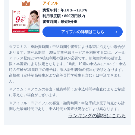
アイフル
実質年利
：
年3.0％～18.0％
利用限度額
：
800万円以内
審査時間
：
最短9分※
アイフル
の詳細はこちら
※
プロミス
：
※融資時間：申込時間や審査により希望に沿えない場合が
あります。無利息期間：30日間無利息サービスを利用するには、メール
アドレス登録とWeb明細利用の登録が必要です。新規契約時の融資上
限：本審査により決定となります。18歳、19歳の申込みについて：申込
時の年齢が19歳以下の場合は、収入証明書類の提出が必須となります。
高校生（定時制高校生および高等専門学校生も含む）は申込できませ
ん。
※
アコム
：
※アコムの審査・融資時間：お申込時間や審査によりご希望
に添えない場合がございます。
※
アイフル
：
※アイフルの審査・融資時間：申込手続き完了時点から計
測した最短時間であり、申込時間や審査状況などにより異なります。
ランキングの詳細はこちら