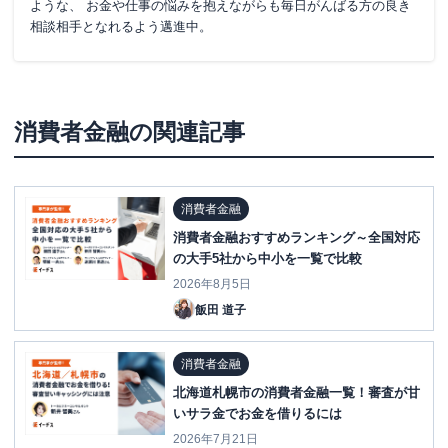
ような、 お金や仕事の悩みを抱えながらも毎日がんばる方の良き
相談相手となれるよう邁進中。
消費者金融
の関連記事
消費者金融
消費者金融おすすめランキング～全国対応
の大手5社から中小を一覧で比較
2026年8月5日
飯田 道子
消費者金融
北海道札幌市の消費者金融一覧！審査が甘
いサラ金でお金を借りるには
2026年7月21日