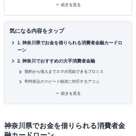
ます。暮らしに関するトピックを中心に、読者の「まよい」を解
続きを見る
消し、最適な選択を支援するためのコンテンツを制作中です。
■書籍
初心者でもわかる！お金に関するアレコレの選び方BOOK
気になる内容をタップ
■保有資格
神奈川県でお金を借りられる消費者金融カードロ
KTAA団体シルバー認証マーク
（2023.12.20～）
ーン
■許認可
神奈川でおすすめの大手消費者金融
有料職業紹介事業
（厚生労働大臣許可・
許可番号：23-
ユ-302788
）
契約から借入までスマホ完結できるプロミス
即時振込のスピード融資に対応するアコム
借入先は信頼性の高い業者から選ぶ
続きを見る
神奈川（横浜市）にある街金／中小消費者金融
エイワ
アスマイル
神奈川県でお金を借りられる消費者金
融カードローン
エース