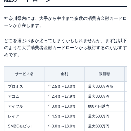
まとめ
神奈川県内には、大手から中小まで多数の消費者金融カードロ
ーンが存在します。
どこを選ぶべきか迷ってしまうかもしれませんが、まずは以下
のような大手消費者金融カードローンから検討するのがおすす
めです。
サービス名
金利
限度額
プロミス
年2.5％～18.0％
最大800万円
※
アコム
年2.4％～17.9％
最大800万円
2
アイフル
年3.0％～18.0％
800万円以内
レイク
年4.5％～18.0％
最大500万円
1
SMBCモビット
年3.0％～18.0％
最大800万円
2