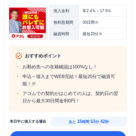
借入金利
年2.4％～17.9％
無利息期間
30日間※
融資時間
最短20分※
おすすめポイント
お勤め先への在籍確認は100%なし！
申込～借入までWEB完結！最短20分で融資可
能！※
アコムでの契約がはじめての人は、契約日の翌
日から最大30日間金利0円！
15
53
41
本日中に借入する場合
あと
時間
分
秒